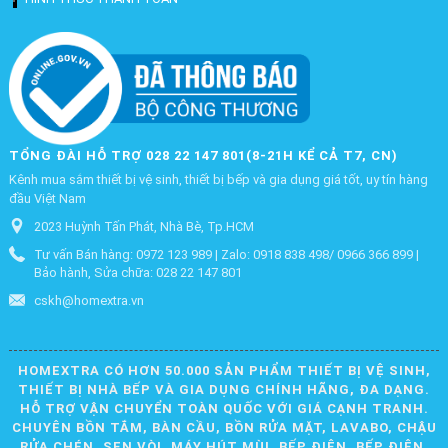
TỔNG ĐÀI HỖ TRỢ 028 22 147 801(8-21H KỂ CẢ T7, CN)
Kênh mua sắm thiết bị vệ sinh, thiết bị bếp và gia dụng giá tốt, uy tín hàng
đầu Việt Nam
2023 Huỳnh Tấn Phát, Nhà Bè, Tp.HCM
Tư vấn Bán hàng: 0972 123 989 | Zalo: 0918 838 498/ 0966 366 899 |
Bảo hành, Sửa chữa: 028 22 147 801
cskh@homextra.vn
HOMEXTRA CÓ HƠN 50.000 SẢN PHẨM THIẾT BỊ VỆ SINH,
THIẾT BỊ NHÀ BẾP VÀ GIA DỤNG CHÍNH HÃNG, ĐA DẠNG.
HỖ TRỢ VẬN CHUYỂN TOÀN QUỐC VỚI GIÁ CẠNH TRANH.
CHUYÊN BỒN TẮM, BÀN CẦU, BỒN RỬA MẶT, LAVABO, CHẬU
RỬA CHÉN, SEN VÒI, MÁY HÚT MÙI, BẾP ĐIỆN, BẾP ĐIỆN,