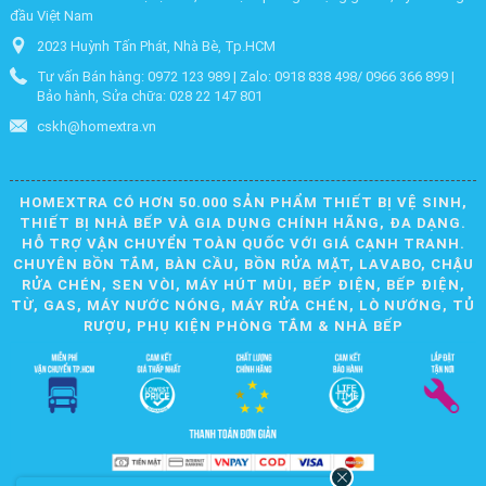
đầu Việt Nam
2023 Huỳnh Tấn Phát, Nhà Bè, Tp.HCM
Tư vấn Bán hàng: 0972 123 989 | Zalo: 0918 838 498/ 0966 366 899 |
Bảo hành, Sửa chữa: 028 22 147 801
cskh@homextra.vn
HOMEXTRA CÓ HƠN 50.000 SẢN PHẨM THIẾT BỊ VỆ SINH,
THIẾT BỊ NHÀ BẾP VÀ GIA DỤNG CHÍNH HÃNG, ĐA DẠNG.
HỖ TRỢ VẬN CHUYỂN TOÀN QUỐC VỚI GIÁ CẠNH TRANH.
CHUYÊN BỒN TẮM, BÀN CẦU, BỒN RỬA MẶT, LAVABO, CHẬU
RỬA CHÉN, SEN VÒI, MÁY HÚT MÙI, BẾP ĐIỆN, BẾP ĐIỆN,
TỪ, GAS, MÁY NƯỚC NÓNG, MÁY RỬA CHÉN, LÒ NƯỚNG, TỦ
RƯỢU, PHỤ KIỆN PHÒNG TẮM & NHÀ BẾP