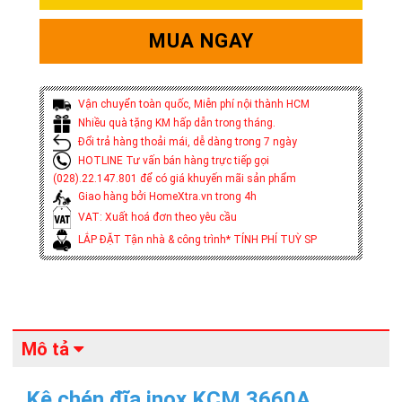
MUA NGAY
Vận chuyển toàn quốc, Miễn phí nội thành HCM
Nhiều quà tặng KM hấp dẫn trong tháng.
Đổi trả hàng thoải mái, dễ dàng trong 7 ngày
HOTLINE Tư vấn bán hàng trực tiếp gọi
(028).22.147.801 để có giá khuyến mãi sản phẩm
Giao hàng bởi HomeXtra.vn trong 4h
VAT: Xuất hoá đơn theo yêu cầu
LẮP ĐẶT Tận nhà & công trình* TÍNH PHÍ TUỲ SP
Mô tả
Kệ chén đĩa inox KCM 3660A