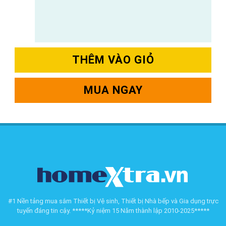
THÊM VÀO GIỎ
MUA NGAY
#1 Nền tảng mua sắm Thiết bị Vệ sinh, Thiết bị Nhà bếp và Gia dụng trực
tuyến đáng tin cậy. *****Kỷ niệm 15 Năm thành lập 2010-2025*****