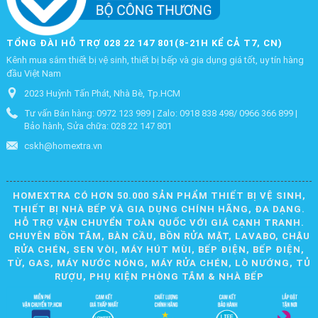
TỔNG ĐÀI HỖ TRỢ 028 22 147 801(8-21H KỂ CẢ T7, CN)
Kênh mua sắm thiết bị vệ sinh, thiết bị bếp và gia dụng giá tốt, uy tín hàng
đầu Việt Nam
2023 Huỳnh Tấn Phát, Nhà Bè, Tp.HCM
Tư vấn Bán hàng: 0972 123 989 | Zalo: 0918 838 498/ 0966 366 899 |
Bảo hành, Sửa chữa: 028 22 147 801
cskh@homextra.vn
HOMEXTRA CÓ HƠN 50.000 SẢN PHẨM THIẾT BỊ VỆ SINH,
THIẾT BỊ NHÀ BẾP VÀ GIA DỤNG CHÍNH HÃNG, ĐA DẠNG.
HỖ TRỢ VẬN CHUYỂN TOÀN QUỐC VỚI GIÁ CẠNH TRANH.
CHUYÊN BỒN TẮM, BÀN CẦU, BỒN RỬA MẶT, LAVABO, CHẬU
RỬA CHÉN, SEN VÒI, MÁY HÚT MÙI, BẾP ĐIỆN, BẾP ĐIỆN,
TỪ, GAS, MÁY NƯỚC NÓNG, MÁY RỬA CHÉN, LÒ NƯỚNG, TỦ
RƯỢU, PHỤ KIỆN PHÒNG TẮM & NHÀ BẾP