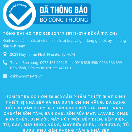
TỔNG ĐÀI HỖ TRỢ 028 22 147 801(8-21H KỂ CẢ T7, CN)
Kênh mua sắm thiết bị vệ sinh, thiết bị bếp và gia dụng giá tốt, uy tín hàng
đầu Việt Nam
2023 Huỳnh Tấn Phát, Nhà Bè, Tp.HCM
Tư vấn Bán hàng: 0972 123 989 | Zalo: 0918 838 498/ 0966 366 899 |
Bảo hành, Sửa chữa: 028 22 147 801
cskh@homextra.vn
HOMEXTRA CÓ HƠN 50.000 SẢN PHẨM THIẾT BỊ VỆ SINH,
THIẾT BỊ NHÀ BẾP VÀ GIA DỤNG CHÍNH HÃNG, ĐA DẠNG.
HỖ TRỢ VẬN CHUYỂN TOÀN QUỐC VỚI GIÁ CẠNH TRANH.
CHUYÊN BỒN TẮM, BÀN CẦU, BỒN RỬA MẶT, LAVABO, CHẬU
RỬA CHÉN, SEN VÒI, MÁY HÚT MÙI, BẾP ĐIỆN, BẾP ĐIỆN,
TỪ, GAS, MÁY NƯỚC NÓNG, MÁY RỬA CHÉN, LÒ NƯỚNG, TỦ
RƯỢU, PHỤ KIỆN PHÒNG TẮM & NHÀ BẾP