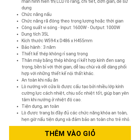
màn hình hiển thị LCD rõ ràng, chi tiết, đơn giản, dễ sử
dụng
Chức năng nấu
Chức năng rã đông theo trọng lượng hoặc thời gian
Công suất vi sóng - Input: 1600W - Output: 1000W
Dung tích 35L
Kích thước W594 x D486 x H455mm
Bảo hành : 3 năm
Thiết kế thép không rỉ sang trọng
Thân máy bằng thép không rỉ kết hợp kính đen sang
trọng, bền bỉ với thời gian, dễ lau chùi và dễ dàng phối
hợp với những thiết kế nội thất khác.
An toàn khi nấu ăn
Lò nướng với cửa lò được cấu tạo bởi nhiều lớp kính
cường lực cách nhiệt, chịu sốc nhiệt tốt, giúp bạn yên
tâm khi nướng ở nhiệt độ cao.
Tiện dụng, an toàn
Lò được trang bị đầy đủ các chức năng khóa an toàn,
hẹn giờ nấu tiện dụng và đảm bảo an toàn cho trẻ nhỏ.
THÊM VÀO GIỎ