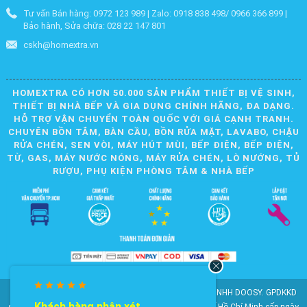
Tư vấn Bán hàng: 0972 123 989 | Zalo: 0918 838 498/ 0966 366 899 |
Bảo hành, Sửa chữa: 028 22 147 801
cskh@homextra.vn
HOMEXTRA CÓ HƠN 50.000 SẢN PHẨM THIẾT BỊ VỆ SINH,
THIẾT BỊ NHÀ BẾP VÀ GIA DỤNG CHÍNH HÃNG, ĐA DẠNG.
HỖ TRỢ VẬN CHUYỂN TOÀN QUỐC VỚI GIÁ CẠNH TRANH.
CHUYÊN BỒN TẮM, BÀN CẦU, BỒN RỬA MẶT, LAVABO, CHẬU
RỬA CHÉN, SEN VÒI, MÁY HÚT MÙI, BẾP ĐIỆN, BẾP ĐIỆN,
TỪ, GAS, MÁY NƯỚC NÓNG, MÁY RỬA CHÉN, LÒ NƯỚNG, TỦ
RƯỢU, PHỤ KIỆN PHÒNG TẮM & NHÀ BẾP
© 2010-2025 Bản quyền nội dung thuộc về CÔNG TY TNHH DOOSY. GPDKKD
Khách hàng nhận xét
Khách hàng n