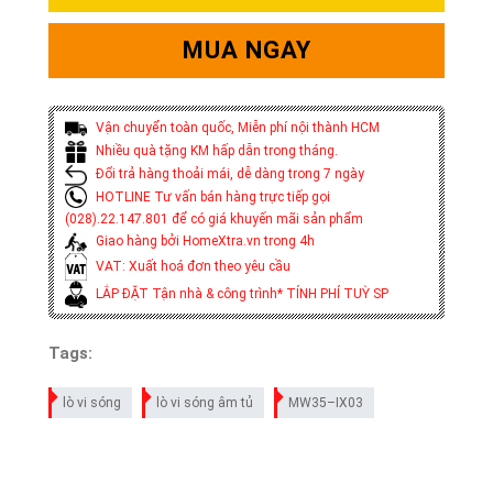
MUA NGAY
Vận chuyển toàn quốc, Miễn phí nội thành HCM
Nhiều quà tặng KM hấp dẫn trong tháng.
Đổi trả hàng thoải mái, dễ dàng trong 7 ngày
HOTLINE Tư vấn bán hàng trực tiếp gọi
(028).22.147.801 để có giá khuyến mãi sản phẩm
Giao hàng bởi HomeXtra.vn trong 4h
VAT: Xuất hoá đơn theo yêu cầu
LẮP ĐẶT Tận nhà & công trình* TÍNH PHÍ TUỲ SP
Tags:
lò vi sóng
lò vi sóng âm tủ
MW35–IX03