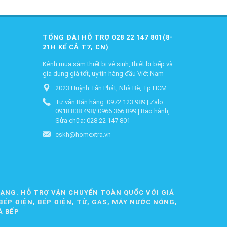
TỔNG ĐÀI HỖ TRỢ 028 22 147 801(8-
21H KỂ CẢ T7, CN)
Kênh mua sắm thiết bị vệ sinh, thiết bị bếp và
gia dụng giá tốt, uy tín hàng đầu Việt Nam
2023 Huỳnh Tấn Phát, Nhà Bè, Tp.HCM
Tư vấn Bán hàng: 0972 123 989 | Zalo:
0918 838 498/ 0966 366 899 | Bảo hành,
Sửa chữa: 028 22 147 801
cskh@homextra.vn
DẠNG. HỖ TRỢ VẬN CHUYỂN TOÀN QUỐC VỚI GIÁ
BẾP ĐIỆN, BẾP ĐIỆN, TỪ, GAS, MÁY NƯỚC NÓNG,
À BẾP