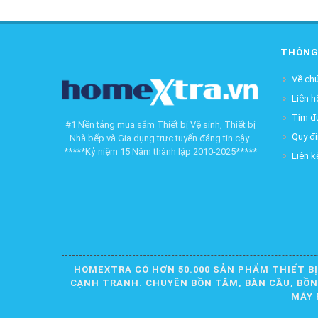
THÔNG
Về chú
Liên h
Tìm đ
#1 Nền tảng mua sắm Thiết bị Vệ sinh, Thiết bị
Quy đ
Nhà bếp và Gia dụng trực tuyến đáng tin cậy.
*****Kỷ niệm 15 Năm thành lập 2010-2025*****
Liên k
HOMEXTRA CÓ HƠN 50.000 SẢN PHẨM THIẾT BỊ
CẠNH TRANH. CHUYÊN BỒN TẮM, BÀN CẦU, BỒN R
MÁY 