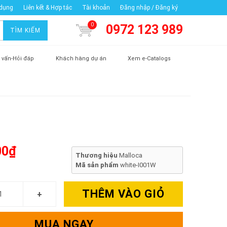
 dụng
Liên kết & Hợp tác
Tài khoản
Đăng nhập / Đăng ký
0
0972 123 989
TÌM KIẾM
 vấn-Hỏi đáp
Khách hàng dự án
Xem e-Catalogs
00₫
Thương hiệu
Malloca
Mã sản phẩm
white-I001W
THÊM VÀO GIỎ
MUA NGAY