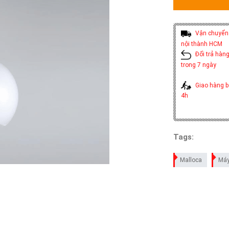
Vận chuyển 
nội thành HCM
Đổi trả hàng
trong 7 ngày
Giao hàng b
4h
Tags:
Malloca
Máy