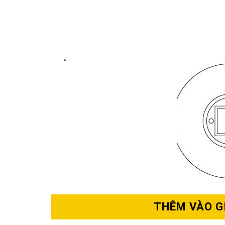
THÊM VÀO G