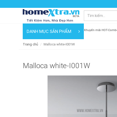
Khuyến mãi HOT-Comb
DANH MỤC SẢN PHẨM
Trang chủ
Malloca white-I001W
Malloca white-I001W