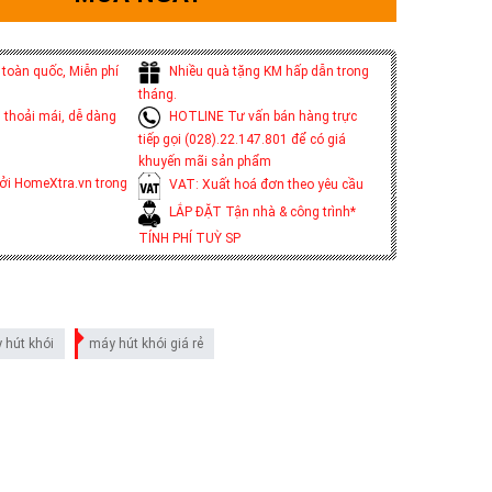
toàn quốc, Miễn phí
Nhiều quà tặng KM hấp dẫn trong
tháng.
 thoải mái, dễ dàng
HOTLINE Tư vấn bán hàng trực
tiếp gọi (028).22.147.801 để có giá
khuyến mãi sản phẩm
ởi HomeXtra.vn trong
VAT: Xuất hoá đơn theo yêu cầu
LẮP ĐẶT Tận nhà & công trình*
TÍNH PHÍ TUỲ SP
 hút khói
máy hút khói giá rẻ