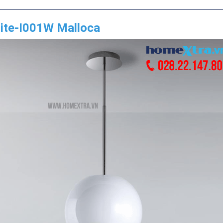
ite-I001W Malloca