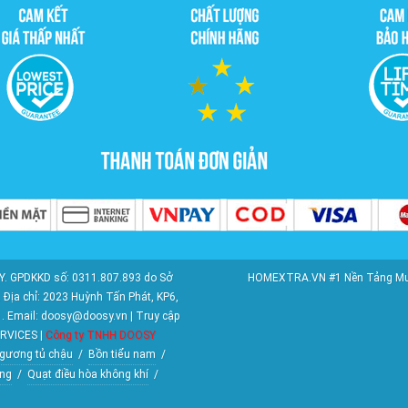
. GPDKKD số: 0311.807.893 do Sở
HOMEXTRA.VN #1 Nền Tảng Mua S
Địa chỉ: 2023 Huỳnh Tấn Phát, KP6,
1. Email: doosy@doosy.vn | Truy cập
RVICES |
Công ty TNHH DOOSY
gương tủ chậu
/
Bồn tiểu nam
/
ng
/
Quạt điều hòa không khí
/