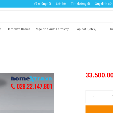
Về chúng tôi
Liên hệ
Tìm đường đi
Quy định sử
o
HomeXtra Basics
Mộc-Nhà vườn-Farmstay
Lắp đặt-Dịch vụ
Tư
33.500.0