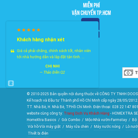
Khách hàng nhận xét
Giá cả phải chăng, chính sách tốt, nhân viên
tới nhà hướng dẫn và lắp đặt tận tình. ...
CHỊ NHI
—
Thảo Điền Q2
© 2010-2025 Bản quyền nội dung thuộc về CÔNG TY TNHH DOOSY
Kế hoạch và Đầu tư Thành phố Hồ Chí Minh cấp ngày 28/05/2012. 
TT. Nhà Bè, H. Nhà Bè, TP.Hồ Chí Minh. Điện thoại: 028 22 147 80
website cùng công ty:
Trang Dịch Vụ Khách Hàng
- HOMEXTRA SE
HomeXtra Basics
/
Gói Combo
/
Mộc-Nhà vườn-Farmstay
/
Bộ 
Vòi hồ-Vòi máy giặt
/
Máy rửa chén
/
Máy nước nóng
/
Lò nướ
Thiết bị điện