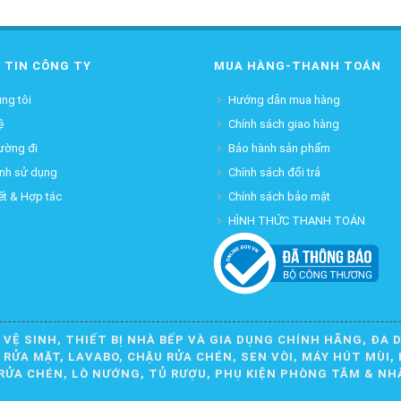
 TIN CÔNG TY
MUA HÀNG-THANH TOÁN
ng tôi
Hướng dẫn mua hàng
ệ
Chính sách giao hàng
ường đi
Bảo hành sản phẩm
ịnh sử dụng
Chính sách đổi trả
ết & Hợp tác
Chính sách bảo mật
HÌNH THỨC THANH TOÁN
 VỆ SINH, THIẾT BỊ NHÀ BẾP VÀ GIA DỤNG CHÍNH HÃNG, ĐA 
ỬA MẶT, LAVABO, CHẬU RỬA CHÉN, SEN VÒI, MÁY HÚT MÙI, 
RỬA CHÉN, LÒ NƯỚNG, TỦ RƯỢU, PHỤ KIỆN PHÒNG TẮM & NH