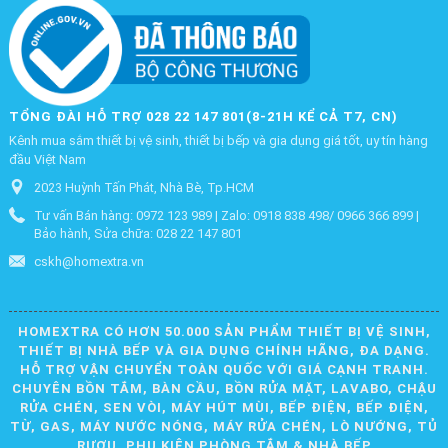
TỔNG ĐÀI HỖ TRỢ 028 22 147 801(8-21H KỂ CẢ T7, CN)
Kênh mua sắm thiết bị vệ sinh, thiết bị bếp và gia dụng giá tốt, uy tín hàng
đầu Việt Nam
2023 Huỳnh Tấn Phát, Nhà Bè, Tp.HCM
Tư vấn Bán hàng: 0972 123 989 | Zalo: 0918 838 498/ 0966 366 899 |
Bảo hành, Sửa chữa: 028 22 147 801
cskh@homextra.vn
HOMEXTRA CÓ HƠN 50.000 SẢN PHẨM THIẾT BỊ VỆ SINH,
THIẾT BỊ NHÀ BẾP VÀ GIA DỤNG CHÍNH HÃNG, ĐA DẠNG.
HỖ TRỢ VẬN CHUYỂN TOÀN QUỐC VỚI GIÁ CẠNH TRANH.
CHUYÊN BỒN TẮM, BÀN CẦU, BỒN RỬA MẶT, LAVABO, CHẬU
RỬA CHÉN, SEN VÒI, MÁY HÚT MÙI, BẾP ĐIỆN, BẾP ĐIỆN,
TỪ, GAS, MÁY NƯỚC NÓNG, MÁY RỬA CHÉN, LÒ NƯỚNG, TỦ
RƯỢU, PHỤ KIỆN PHÒNG TẮM & NHÀ BẾP