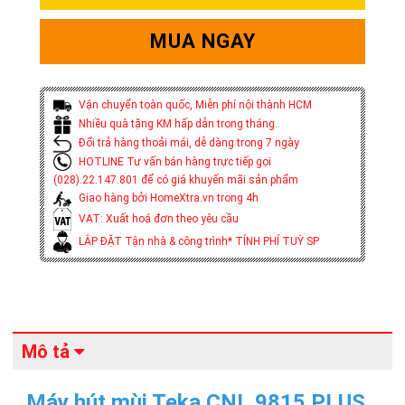
MUA NGAY
Vận chuyển toàn quốc, Miễn phí nội thành HCM
Nhiều quà tặng KM hấp dẫn trong tháng.
Đổi trả hàng thoải mái, dễ dàng trong 7 ngày
HOTLINE Tư vấn bán hàng trực tiếp gọi
(028).22.147.801 để có giá khuyến mãi sản phẩm
Giao hàng bởi HomeXtra.vn trong 4h
VAT: Xuất hoá đơn theo yêu cầu
LẮP ĐẶT Tận nhà & công trình* TÍNH PHÍ TUỲ SP
Mô tả
Máy hút mùi Teka CNL 9815 PLUS