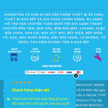
HOMEXTRA CÓ HƠN 50.000 SẢN PHẨM THIẾT BỊ VỆ SINH,
THIẾT BỊ NHÀ BẾP VÀ GIA DỤNG CHÍNH HÃNG, ĐA DẠNG.
HỖ TRỢ VẬN CHUYỂN TOÀN QUỐC VỚI GIÁ CẠNH TRANH.
CHUYÊN BỒN TẮM, BÀN CẦU, BỒN RỬA MẶT, LAVABO, CHẬU
RỬA CHÉN, SEN VÒI, MÁY HÚT MÙI, BẾP ĐIỆN, BẾP ĐIỆN,
TỪ, GAS, MÁY NƯỚC NÓNG, MÁY RỬA CHÉN, LÒ NƯỚNG, TỦ
RƯỢU, PHỤ KIỆN PHÒNG TẮM & NHÀ BẾP
© 2010-2025 Bản quyền nội dung thuộc về CÔNG TY TNHH DOOSY. GPDKKD
Khách hàng nhận xét
số: 0311.807.893 do Sở Kế hoạch và Đầu tư Thành phố Hồ Chí Minh cấp ngày
28/05/2012. Địa chỉ: 2023 Huỳnh Tấn Phát, KP6, TT. Nhà Bè, H. Nhà Bè, TP.Hồ
Thanh toán linh hoạt, Giao hàng đúng hẹn,
Chí Minh. Điện thoại: 028 22 147 801. Email: doosy@doosy.vn | Truy cập
Sẵn sàng hỗ trợ đội ngũ thi công của cty để ...
website cùng công ty:
Trang Dịch Vụ Khách Hàng
- HOMEXTRA SERVICES |