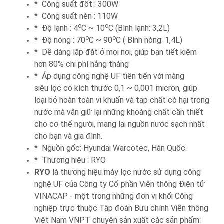
* Công suất đốt : 300W
* Công suất nén : 110W
o
o
* Độ lạnh : 4
C ~ 10
C (Bình lạnh: 3,2L)
o
o
* Độ nóng : 70
C ~ 90
C ( Bình nóng: 1,4L)
* Dễ dàng lắp đặt ở mọi nơi, giúp bạn tiết kiệm
hơn 80% chi phí hằng tháng
* Áp dụng công nghệ UF tiên tiến với màng
siêu lọc có kích thước 0,1 ~ 0,001 micron, giúp
loại bỏ hoàn toàn vi khuẩn và tạp chất có hại trong
nước mà vẫn giữ lại những khoáng chất cần thiết
cho cơ thể người, mang lại nguồn nước sạch nhất
cho bạn và gia đình.
* Nguồn gốc: Hyundai Warcotec, Hàn Quốc.
* Thương hiệu : RYO
RYO
là thương hiệu máy lọc nước sử dụng công
nghệ UF của Công ty Cổ phần Viễn thông Điện tử
VINACAP - một trong những đơn vị khối Công
nghiệp trực thuộc Tập đoàn Bưu chính Viễn thông
Việt Nam VNPT chuyên sản xuất các sản phẩm: