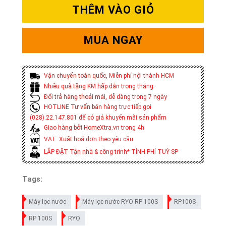
THÊM VÀO GIỎ
MUA NGAY
Vận chuyển toàn quốc, Miễn phí nội thành HCM
Nhiều quà tặng KM hấp dẫn trong tháng.
Đổi trả hàng thoải mái, dễ dàng trong 7 ngày
HOTLINE Tư vấn bán hàng trực tiếp gọi
(028).22.147.801 để có giá khuyến mãi sản phẩm
Giao hàng bởi HomeXtra.vn trong 4h
VAT: Xuất hoá đơn theo yêu cầu
LẮP ĐẶT Tận nhà & công trình* TÍNH PHÍ TUỲ SP
Tags:
Máy lọc nước
Máy lọc nước RYO RP 100S
RP100S
RP 100S
RYO