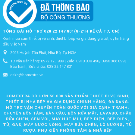
TỔNG ĐÀI HỖ TRỢ 028 22 147 801(8-21H KỂ CẢ T7, CN)
Kênh mua sắm thiết bị vệ sinh, thiết bị bếp và gia dụng giá tốt, uy tín hàng
đầu Việt Nam
2023 Huỳnh Tấn Phát, Nhà Bè, Tp.HCM
Tư vấn Bán hàng: 0972 123 989 | Zalo: 0918 838 498/ 0966 366 899 |
Bảo hành, Sửa chữa: 028 22 147 801
cskh@homextra.vn
HOMEXTRA CÓ HƠN 50.000 SẢN PHẨM THIẾT BỊ VỆ SINH,
THIẾT BỊ NHÀ BẾP VÀ GIA DỤNG CHÍNH HÃNG, ĐA DẠNG.
HỖ TRỢ VẬN CHUYỂN TOÀN QUỐC VỚI GIÁ CẠNH TRANH.
CHUYÊN BỒN TẮM, BÀN CẦU, BỒN RỬA MẶT, LAVABO, CHẬU
RỬA CHÉN, SEN VÒI, MÁY HÚT MÙI, BẾP ĐIỆN, BẾP ĐIỆN,
TỪ, GAS, MÁY NƯỚC NÓNG, MÁY RỬA CHÉN, LÒ NƯỚNG, TỦ
RƯỢU, PHỤ KIỆN PHÒNG TẮM & NHÀ BẾP