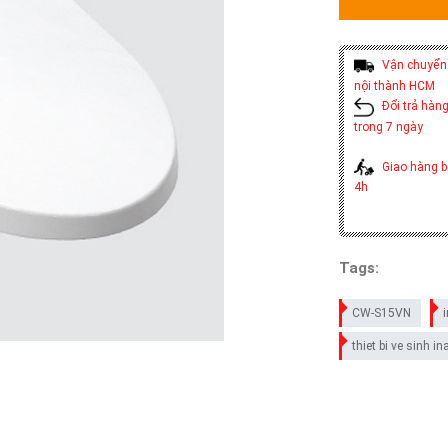
Vận chuyển 
nội thành HCM
Đổi trả hàng
trong 7 ngày
Giao hàng b
4h
Tags:
CW-S15VN
thiet bi ve sinh in