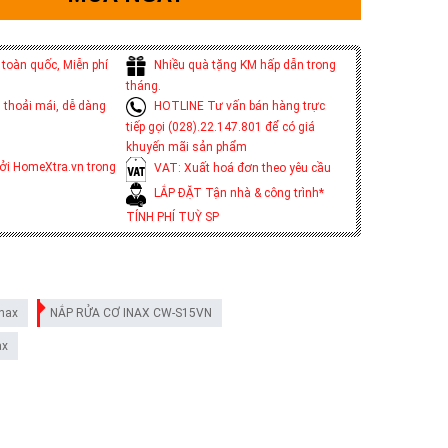
toàn quốc, Miễn phí
Nhiều quà tặng KM hấp dẫn trong
tháng.
 thoải mái, dễ dàng
HOTLINE Tư vấn bán hàng trực
tiếp gọi (028).22.147.801 để có giá
khuyến mãi sản phẩm
ởi HomeXtra.vn trong
VAT: Xuất hoá đơn theo yêu cầu
LẮP ĐẶT Tận nhà & công trình*
TÍNH PHÍ TUỲ SP
inax
NẮP RỬA CƠ INAX CW-S15VN
ax