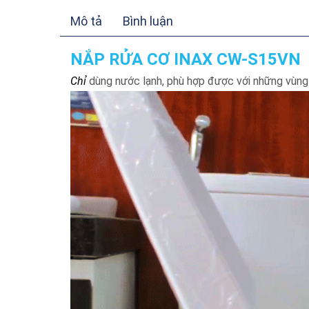
Mô tả
Bình luận
NẮP RỬA CƠ INAX CW-S15VN
Chỉ
dùng nước lạnh, phù hợp được với những vùng