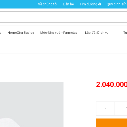
Về chúng tôi
Liên hệ
Tìm đường đi
Quy định sử
o
HomeXtra Basics
Mộc-Nhà vườn-Farmstay
Lắp đặt-Dịch vụ
Tư
2.040.00