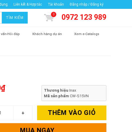
 dụng
Liên kết & Hợp tác
Tài khoản
Đăng nhập / Đăng ký
0
0972 123 989
TÌM KIẾM
 vấn-Hỏi đáp
Khách hàng dự án
Xem e-Catalogs
0₫
Thương hiệu
Inax
Mã sản phẩm
CW-S15VN
THÊM VÀO GIỎ
MUA NGAY