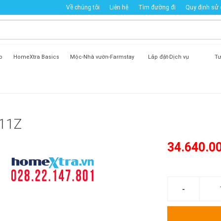
Về chúng tôi
Liên hệ
Tìm đường đi
Quy định sử
o
HomeXtra Basics
Mộc-Nhà vườn-Farmstay
Lắp đặt-Dịch vụ
Tư
911Z
34.640.0