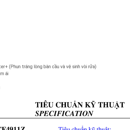
r+ (Phun tráng lòng bàn cầu và vệ sinh vòi rửa)
êm ái
g