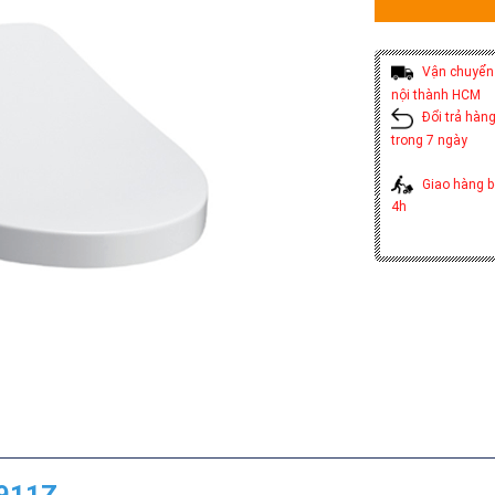
Vận chuyển 
nội thành HCM
Đổi trả hàng
trong 7 ngày
Giao hàng b
4h