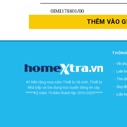
THÊM VÀO G
THÔNG
Về chú
Liên h
Tìm đ
#1 Nền tảng mua sắm Thiết bị Vệ sinh, Thiết bị
Quy đ
Nhà bếp và Gia dụng trực tuyến đáng tin cậy.
*****Kỷ niệm 15 Năm thành lập 2010-2025*****
Liên k