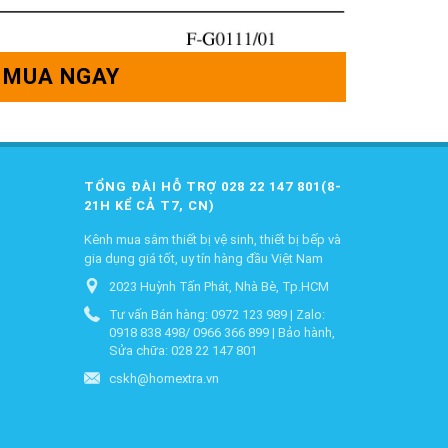
MUA NGAY
TỔNG ĐÀI HỖ TRỢ 028 22 147 801(8-
21H KỂ CẢ T7, CN)
Kênh mua sắm thiết bị vệ sinh, thiết bị bếp và
gia dụng giá tốt, uy tín hàng đầu Việt Nam
2023 Huỳnh Tấn Phát, Nhà Bè, Tp.HCM
Tư vấn Bán hàng: 0972 123 989 | Zalo:
0918 838 498/ 0966 366 899 | Bảo hành,
Sửa chữa: 028 22 147 801
cskh@homextra.vn