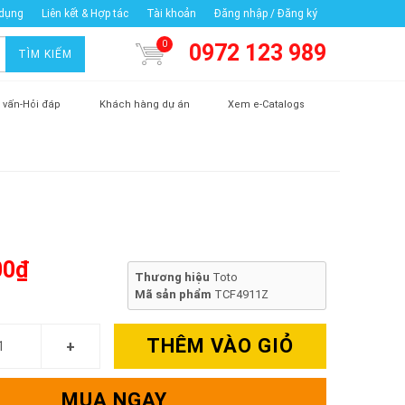
 dụng
Liên kết & Hợp tác
Tài khoản
Đăng nhập / Đăng ký
0
0972 123 989
TÌM KIẾM
 vấn-Hỏi đáp
Khách hàng dự án
Xem e-Catalogs
00₫
Thương hiệu
Toto
Mã sản phẩm
TCF4911Z
THÊM VÀO GIỎ
MUA NGAY