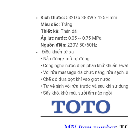
Kích thước:
532D x 383W x 125H mm
Màu sắc:
Trắng
Thiết kế:
Thân dài
Áp lực nước:
0.05 ~ 0.75 MPa
Nguồn điện:
220V, 50/60Hz
Điều khiển từ xa
• Nắp đóng/ mở tự động
• Công nghệ nước điện phân khử khuẩn Ewate
• Vòi rửa massage đa chức năng, rửa sạch, 
• Chế độ đưa bọt khí vào giọt nước
• Tự vệ sinh vòi rửa trước và sau khi sử dụn
• Sấy khô, khử mùi, sưởi ấm nắp ngồi