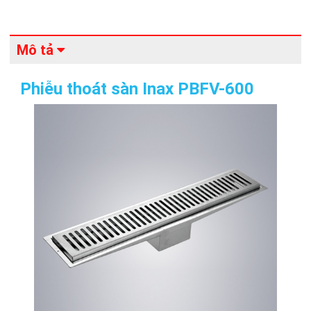
Mô tả
Phiễu thoát sàn Inax PBFV-600