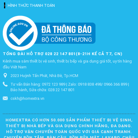
HÌNH THỨC THANH TOÁN
TỔNG ĐÀI HỖ TRỢ 028 22 147 801(8-21H KỂ CẢ T7, CN)
Kênh mua sắm thiết bị vệ sinh, thiết bị bếp và gia dụng giá tốt, uy tín hàng
đầu Việt Nam
2023 Huỳnh Tấn Phát, Nhà Bè, Tp.HCM
Tư vấn Bán hàng: 0972 123 989 | Zalo: 0918 838 498/ 0966 366 899 |
Bảo hành, Sửa chữa: 028 22 147 801
cskh@homextra.vn
HOMEXTRA CÓ HƠN 50.000 SẢN PHẨM THIẾT BỊ VỆ SINH,
THIẾT BỊ NHÀ BẾP VÀ GIA DỤNG CHÍNH HÃNG, ĐA DẠNG.
HỖ TRỢ VẬN CHUYỂN TOÀN QUỐC VỚI GIÁ CẠNH TRANH.
CHUYÊN BỒN TẮM, BÀN CẦU, BỒN RỬA MẶT, LAVABO, CHẬU