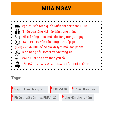
MUA NGAY
Vận chuyển toàn quốc, Miễn phí nội thành HCM
Nhiều quà tặng KM hấp dẫn trong tháng.
Đổi trả hàng thoải mái, dễ dàng trong 7 ngày
HOTLINE Tư vấn bán hàng trực tiếp gọi
(028).22.147.801 để có giá khuyến mãi sản phẩm
Giao hàng bởi HomeXtra.vn trong 4h
VAT: Xuất hoá đơn theo yêu cầu
LẮP ĐẶT Tận nhà & công trình* TÍNH PHÍ TUỲ SP
Tags:
bộ phụ kiện phòng tắm
PBFV-120
Phiễu thoát sàn
Phiễu thoát sàn Inax PBFV-120
phụ kiện phòng tắm