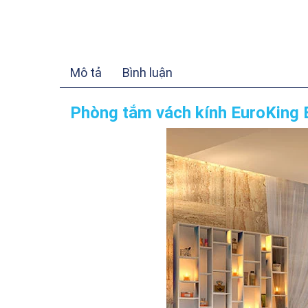
Mô tả
Bình luận
Phòng tắm vách kính EuroKing