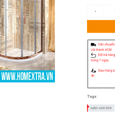
Vận chuyển 
nội thành HCM
Đổi trả hàng
trong 7 ngày
Giao hàng b
4h
Tags:
cabin vách kính