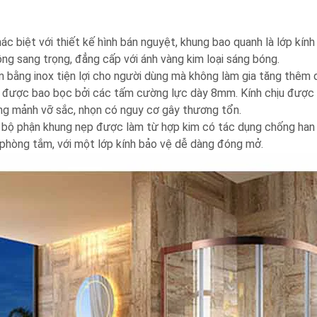
c biệt với thiết kế hình bán nguyệt, khung bao quanh là lớp kín
ng sang trọng, đẳng cấp với ánh vàng kim loại sáng bóng.
m bằng inox tiện lợi cho người dùng mà không làm gia tăng thêm 
 được bao bọc bởi các tấm cường lực dày 8mm. Kính chịu được 
ững mảnh vỡ sắc, nhọn có nguy cơ gây thương tổn.
là bộ phận khung nẹp được làm từ hợp kim có tác dụng chống han
g phòng tắm, với một lớp kính bảo vệ dễ dàng đóng mở.