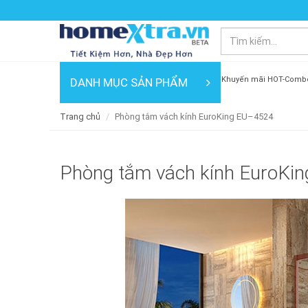
Khuyến mãi HOT-Comb
DANH MỤC SẢN PHẨM
Trang chủ
Phòng tắm vách kính EuroKing EU–4524
Phòng tắm vách kính EuroKi