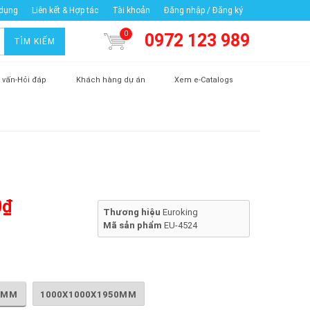
 dụng
Liên kết & Hợp tác
Tài khoản
Đăng nhập / Đăng ký
0
0972 123 989
TÌM KIẾM
 vấn-Hỏi đáp
Khách hàng dự án
Xem e-Catalogs
0₫
Thương hiệu
Euroking
Mã sản phẩm
EU-4524
0MM
1000X1000X1950MM