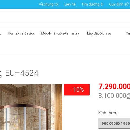
Về chúng tôi
Liên hệ
Tìm đường đi
Quy định sử
o
HomeXtra Basics
Mộc-Nhà vườn-Farmstay
Lắp đặt-Dịch vụ
Tư
ng EU–4524
7.290.00
- 10%
8.100.000₫
Kích thước
900X900X195