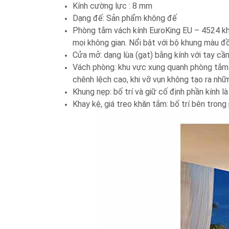
Kính cường lực : 8 mm
Dạng đế: Sản phẩm không đế
Phòng tắm vách kính EuroKing EU – 4524 khá
mọi không gian. Nổi bật với bộ khung màu đồ
Cửa mở: dạng lùa (gạt) bằng kính với tay cầ
Vách phòng: khu vực xung quanh phòng tắm
chênh lệch cao, khi vỡ vụn không tạo ra nh
Khung nẹp: bố trí và giữ cố định phần kính 
Khay kệ, giá treo khăn tắm: bố trí bên tron