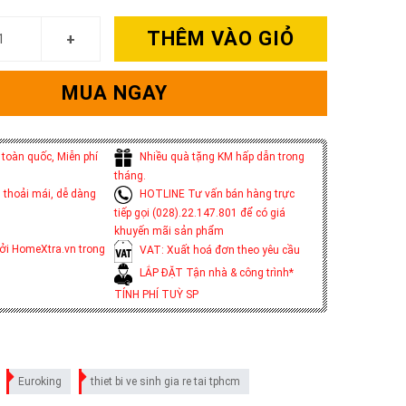
THÊM VÀO GIỎ
MUA NGAY
toàn quốc, Miễn phí
Nhiều quà tặng KM hấp dẫn trong
tháng.
 thoải mái, dễ dàng
HOTLINE Tư vấn bán hàng trực
tiếp gọi (028).22.147.801 để có giá
khuyến mãi sản phẩm
ởi HomeXtra.vn trong
VAT: Xuất hoá đơn theo yêu cầu
LẮP ĐẶT Tận nhà & công trình*
TÍNH PHÍ TUỲ SP
Euroking
thiet bi ve sinh gia re tai tphcm