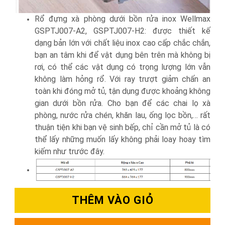
Rổ đựng xà phòng dưới bồn rửa inox Wellmax
GSPTJ007-A2, GSPTJ007-H2: được thiết kế
dạng bản lớn với chất liệu inox cao cấp chắc chắn,
bạn an tâm khi để vật dụng bên trên mà không bị
rơi, có thể các vật dụng có trọng lượng lớn vẫn
không làm hỏng rổ. Với ray trượt giảm chấn an
toàn khi đóng mở tủ, tận dụng được khoảng không
gian dưới bồn rửa. Cho bạn để các chai lọ xà
phòng, nước rửa chén, khăn lau, ống lọc bồn,… rất
thuận tiện khi bạn vệ sinh bếp, chỉ cần mở tủ là có
thể lấy những muốn lấy không phải loay hoay tìm
kiếm như trước đây.
THÊM VÀO GIỎ