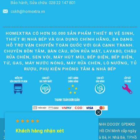
Bảo hành, Sửa chữa: 028 22 147 801
cskh@homextra.vn
HOMEXTRA CÓ HƠN 50.000 SẢN PHẨM THIẾT BỊ VỆ SINH,
THIẾT BỊ NHÀ BẾP VÀ GIA DỤNG CHÍNH HÃNG, ĐA DẠNG.
HỖ TRỢ VẬN CHUYỂN TOÀN QUỐC VỚI GIÁ CẠNH TRANH.
CHUYÊN BỒN TẮM, BÀN CẦU, BỒN RỬA MẶT, LAVABO, CHẬU
RỬA CHÉN, SEN VÒI, MÁY HÚT MÙI, BẾP ĐIỆN, BẾP ĐIỆN,
TỪ, GAS, MÁY NƯỚC NÓNG, MÁY RỬA CHÉN, LÒ NƯỚNG, TỦ
RƯỢU, PHỤ KIỆN PHÒNG TẮM & NHÀ BẾP
© 2010-2025 Bản quyền nội dung thuộc về CÔNG TY TNHH DOOSY. GPDKKD
Khách hàng nhận xét
số: 0311.807.893 do Sở Kế hoạch và Đầu tư Thành phố Hồ Chí Minh cấp ngày
28/05/2012. Địa chỉ: 2023 Huỳnh Tấn Phát, KP6, TT. Nhà Bè, H. Nhà Bè, TP.Hồ