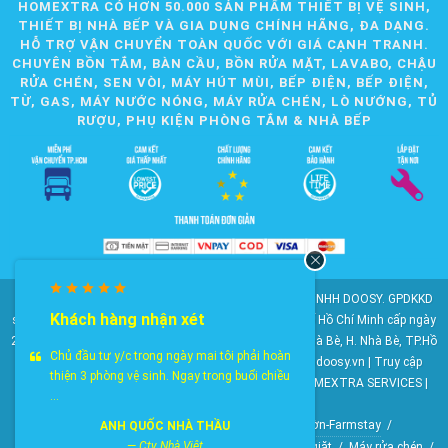
HOMEXTRA CÓ HƠN 50.000 SẢN PHẨM THIẾT BỊ VỆ SINH,
THIẾT BỊ NHÀ BẾP VÀ GIA DỤNG CHÍNH HÃNG, ĐA DẠNG.
HỖ TRỢ VẬN CHUYỂN TOÀN QUỐC VỚI GIÁ CẠNH TRANH.
CHUYÊN BỒN TẮM, BÀN CẦU, BỒN RỬA MẶT, LAVABO, CHẬU
RỬA CHÉN, SEN VÒI, MÁY HÚT MÙI, BẾP ĐIỆN, BẾP ĐIỆN,
TỪ, GAS, MÁY NƯỚC NÓNG, MÁY RỬA CHÉN, LÒ NƯỚNG, TỦ
RƯỢU, PHỤ KIỆN PHÒNG TẮM & NHÀ BẾP
© 2010-2025 Bản quyền nội dung thuộc về CÔNG TY TNHH DOOSY. GPDKKD
Khách hàng nhận xét
số: 0311.807.893 do Sở Kế hoạch và Đầu tư Thành phố Hồ Chí Minh cấp ngày
28/05/2012. Địa chỉ: 2023 Huỳnh Tấn Phát, KP6, TT. Nhà Bè, H. Nhà Bè, TP.Hồ
Chủ đầu tư y/c trong ngày mai tôi phải hoàn
Chí Minh. Điện thoại: 028 22 147 801. Email: doosy@doosy.vn | Truy cập
thiện 3 phòng vệ sinh. Ngay trong buổi chiều
website cùng công ty:
Trang Dịch Vụ Khách Hàng
- HOMEXTRA SERVICES |
...
Công ty TNHH DOOSY
HomeXtra Basics
/
Gói Combo
/
Mộc-Nhà vườn-Farmstay
/
ANH QUỐC NHÀ THẦU
—
Cty Nhà Việt
Bộ gương tủ chậu
/
Bồn tiểu nam
/
Vòi hồ-Vòi máy giặt
/
Máy rửa chén
/