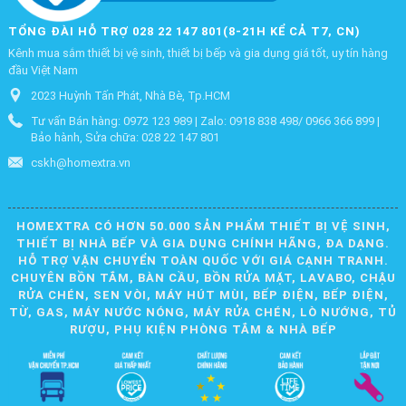
TỔNG ĐÀI HỖ TRỢ 028 22 147 801(8-21H KỂ CẢ T7, CN)
Kênh mua sắm thiết bị vệ sinh, thiết bị bếp và gia dụng giá tốt, uy tín hàng
đầu Việt Nam
2023 Huỳnh Tấn Phát, Nhà Bè, Tp.HCM
Tư vấn Bán hàng: 0972 123 989 | Zalo: 0918 838 498/ 0966 366 899 |
Bảo hành, Sửa chữa: 028 22 147 801
cskh@homextra.vn
HOMEXTRA CÓ HƠN 50.000 SẢN PHẨM THIẾT BỊ VỆ SINH,
THIẾT BỊ NHÀ BẾP VÀ GIA DỤNG CHÍNH HÃNG, ĐA DẠNG.
HỖ TRỢ VẬN CHUYỂN TOÀN QUỐC VỚI GIÁ CẠNH TRANH.
CHUYÊN BỒN TẮM, BÀN CẦU, BỒN RỬA MẶT, LAVABO, CHẬU
RỬA CHÉN, SEN VÒI, MÁY HÚT MÙI, BẾP ĐIỆN, BẾP ĐIỆN,
TỪ, GAS, MÁY NƯỚC NÓNG, MÁY RỬA CHÉN, LÒ NƯỚNG, TỦ
RƯỢU, PHỤ KIỆN PHÒNG TẮM & NHÀ BẾP