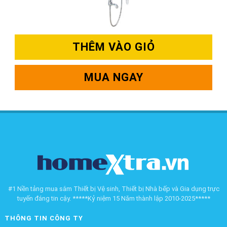
THÊM VÀO GIỎ
MUA NGAY
#1 Nền tảng mua sắm Thiết bị Vệ sinh, Thiết bị Nhà bếp và Gia dụng trực
tuyến đáng tin cậy. *****Kỷ niệm 15 Năm thành lập 2010-2025*****
THÔNG TIN CÔNG TY