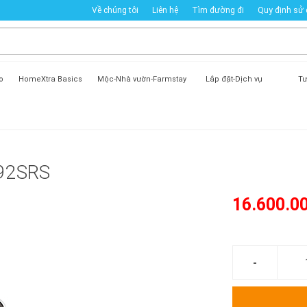
Về chúng tôi
Liên hệ
Tìm đường đi
Quy định sử
o
HomeXtra Basics
Mộc-Nhà vườn-Farmstay
Lắp đặt-Dịch vụ
Tư
492SRS
16.600.0