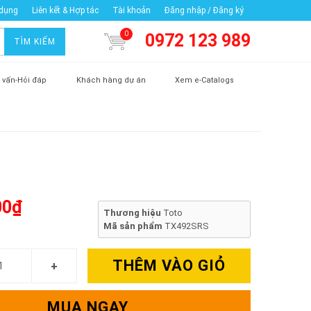
 dụng
Liên kết & Hợp tác
Tài khoản
Đăng nhập / Đăng ký
0
0972 123 989
TÌM KIẾM
 vấn-Hỏi đáp
Khách hàng dự án
Xem e-Catalogs
00₫
Thương hiệu
Toto
Mã sản phẩm
TX492SRS
THÊM VÀO GIỎ
MUA NGAY