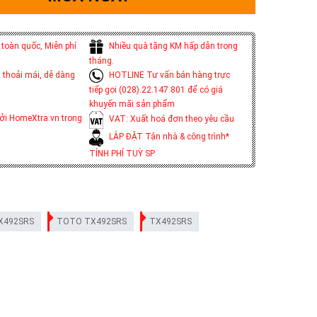
toàn quốc, Miễn phí
Nhiều quà tặng KM hấp dẫn trong
tháng.
 thoải mái, dễ dàng
HOTLINE Tư vấn bán hàng trực
tiếp gọi (028).22.147.801 để có giá
khuyến mãi sản phẩm
ởi HomeXtra.vn trong
VAT: Xuất hoá đơn theo yêu cầu
LẮP ĐẶT Tận nhà & công trình*
TÍNH PHÍ TUỲ SP
X492SRS
TOTO TX492SRS
TX492SRS