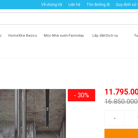
Về chúng tôi
Liên hệ
Tìm đường đi
Quy định sử
o
HomeXtra Basics
Mộc-Nhà vườn-Farmstay
Lắp đặt-Dịch vụ
Tư
11.795.0
- 30%
16.850.00