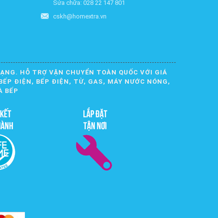
Sửa chữa: 028 22 147 801
cskh@homextra.vn
DẠNG. HỖ TRỢ VẬN CHUYỂN TOÀN QUỐC VỚI GIÁ
BẾP ĐIỆN, BẾP ĐIỆN, TỪ, GAS, MÁY NƯỚC NÓNG,
À BẾP