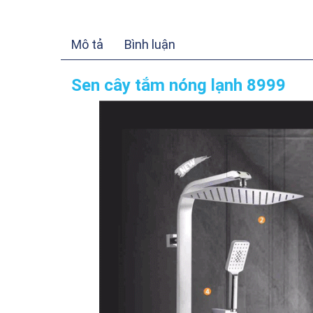
Mô tả
Bình luận
Sen cây tắm nóng lạnh 8999