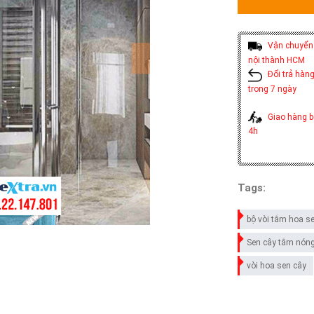
Vận chuyển 
nội thành HCM
Đổi trả hàng
trong 7 ngày
Giao hàng b
4h
Tags:
bộ vòi tắm hoa s
Sen cây tắm nóng
vòi hoa sen cây