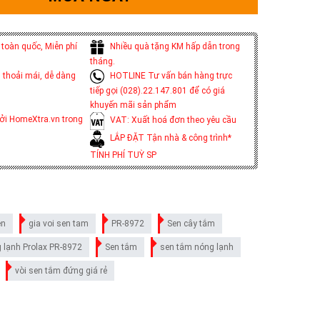
toàn quốc, Miễn phí
Nhiều quà tặng KM hấp dẫn trong
tháng.
 thoải mái, dễ dàng
HOTLINE Tư vấn bán hàng trực
tiếp gọi (028).22.147.801 để có giá
khuyến mãi sản phẩm
ởi HomeXtra.vn trong
VAT: Xuất hoá đơn theo yêu cầu
LẮP ĐẶT Tận nhà & công trình*
TÍNH PHÍ TUỲ SP
en
gia voi sen tam
PR-8972
Sen cây tắm
 lạnh Prolax PR-8972
Sen tắm
sen tắm nóng lạnh
vòi sen tắm đứng giá rẻ