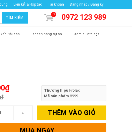
 dụng
Liên kết & Hợp tác
Tài khoản
Đăng nhập / Đăng ký
0
0972 123 989
TÌM KIẾM
 vấn-Hỏi đáp
Khách hàng dự án
Xem e-Catalogs
00₫
Thương hiệu
Prolax
0₫
Mã sản phẩm
8999
THÊM VÀO GIỎ
MUA NGAY