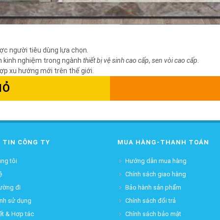
c người tiêu dùng lựa chọn.
ăm kinh nghiệm trong ngành
thiết bị vệ sinh cao cấp
,
sen vòi cao cấp
.
hợp xu hướng mới trên thế giới.
IỎ
 TIN CÔNG TY
MUA HÀNG-THANH TOÁN
ng tôi
Hướng dẫn mua hàng
ệ
Chính sách giao hàng
ường đi
Bảo hành sản phẩm
ịnh sử dụng
Chính sách đổi trả
ết & Hợp tác
Chính sách bảo mật