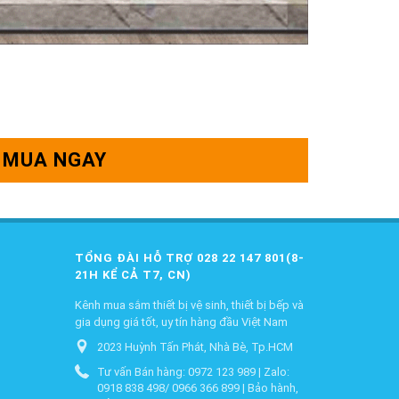
MUA NGAY
TỔNG ĐÀI HỖ TRỢ 028 22 147 801(8-
21H KỂ CẢ T7, CN)
Kênh mua sắm thiết bị vệ sinh, thiết bị bếp và
gia dụng giá tốt, uy tín hàng đầu Việt Nam
2023 Huỳnh Tấn Phát, Nhà Bè, Tp.HCM
Tư vấn Bán hàng: 0972 123 989 | Zalo:
0918 838 498/ 0966 366 899 | Bảo hành,