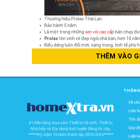
Thương hiệu Prolax
Thái Lan
Bảo hành 5 năm.
Là một trong những
sen vòi cao cấp
bán chạy đượ
Prolax
tôn vinh vẻ đẹp ngôi nhà bạn, hơn 10 n
Kiểu dáng luôn đổi mới, sang trọng, tinh tế phù 
THÊM VÀO G
THÔNG
Về chú
Liên h
Tìm đ
#1 Nền tảng mua sắm Thiết bị Vệ sinh, Thiết bị
Quy đ
Nhà bếp và Gia dụng trực tuyến đáng tin cậy.
*****Kỷ niệm 15 Năm thành lập 2010-2025*****
Liên k