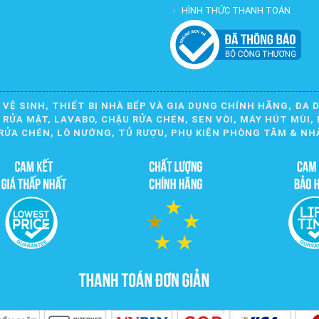
HÌNH THỨC THANH TOÁN
 VỆ SINH, THIẾT BỊ NHÀ BẾP VÀ GIA DỤNG CHÍNH HÃNG, ĐA 
ỬA MẶT, LAVABO, CHẬU RỬA CHÉN, SEN VÒI, MÁY HÚT MÙI, 
RỬA CHÉN, LÒ NƯỚNG, TỦ RƯỢU, PHỤ KIỆN PHÒNG TẮM & NH