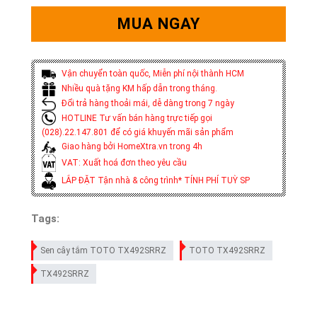
MUA NGAY
Vận chuyển toàn quốc, Miễn phí nội thành HCM
Nhiều quà tặng KM hấp dẫn trong tháng.
Đổi trả hàng thoải mái, dễ dàng trong 7 ngày
HOTLINE Tư vấn bán hàng trực tiếp gọi
(028).22.147.801 để có giá khuyến mãi sản phẩm
Giao hàng bởi HomeXtra.vn trong 4h
VAT: Xuất hoá đơn theo yêu cầu
LẮP ĐẶT Tận nhà & công trình* TÍNH PHÍ TUỲ SP
Tags:
​​​​​​​Sen cây tắm TOTO TX492SRRZ
TOTO TX492SRRZ
TX492SRRZ