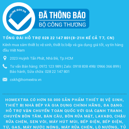
TỔNG ĐÀI HỖ TRỢ 028 22 147 801(8-21H KỂ CẢ T7, CN)
Kênh mua sắm thiết bị vệ sinh, thiết bị bếp và gia dụng giá tốt, uy tín hàng
đầu Việt Nam
2023 Huỳnh Tấn Phát, Nhà Bè, Tp.HCM
Tư vấn Bán hàng: 0972 123 989 | Zalo: 0918 838 498/ 0966 366 899 |
Bảo hành, Sửa chữa: 028 22 147 801
cskh@homextra.vn
HOMEXTRA CÓ HƠN 50.000 SẢN PHẨM THIẾT BỊ VỆ SINH,
THIẾT BỊ NHÀ BẾP VÀ GIA DỤNG CHÍNH HÃNG, ĐA DẠNG.
HỖ TRỢ VẬN CHUYỂN TOÀN QUỐC VỚI GIÁ CẠNH TRANH.
CHUYÊN BỒN TẮM, BÀN CẦU, BỒN RỬA MẶT, LAVABO, CHẬU
RỬA CHÉN, SEN VÒI, MÁY HÚT MÙI, BẾP ĐIỆN, BẾP ĐIỆN,
TỪ, GAS, MÁY NƯỚC NÓNG, MÁY RỬA CHÉN, LÒ NƯỚNG, TỦ