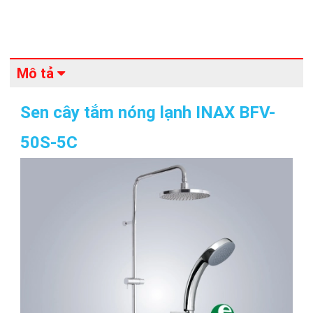
Mô tả
Sen cây tắm nóng lạnh INAX BFV-
50S-5C