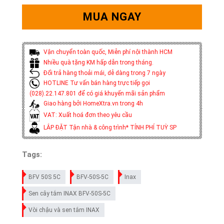
MUA NGAY
Vận chuyển toàn quốc, Miễn phí nội thành HCM
Nhiều quà tặng KM hấp dẫn trong tháng.
Đổi trả hàng thoải mái, dễ dàng trong 7 ngày
HOTLINE Tư vấn bán hàng trực tiếp gọi
(028).22.147.801 để có giá khuyến mãi sản phẩm
Giao hàng bởi HomeXtra.vn trong 4h
VAT: Xuất hoá đơn theo yêu cầu
LẮP ĐẶT Tận nhà & công trình* TÍNH PHÍ TUỲ SP
Tags:
BFV 50S 5C
BFV-50S-5C
Inax
Sen cây tắm INAX BFV-50S-5C
Vòi chậu và sen tắm INAX