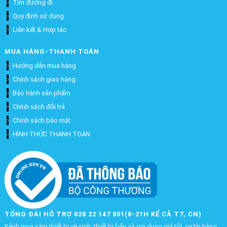
Tìm đường đi
Quy định sử dụng
Liên kết & Hợp tác
MUA HÀNG-THANH TOÁN
Hướng dẫn mua hàng
Chính sách giao hàng
Bảo hành sản phẩm
Chính sách đổi trả
Chính sách bảo mật
HÌNH THỨC THANH TOÁN
TỔNG ĐÀI HỖ TRỢ 028 22 147 801(8-21H KỂ CẢ T7, CN)
Kênh mua sắm thiết bị vệ sinh, thiết bị bếp và gia dụng giá tốt, uy tín hàng