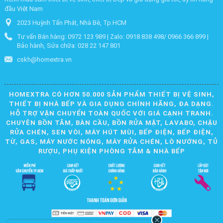
đầu Việt Nam
2023 Huỳnh Tấn Phát, Nhà Bè, Tp.HCM
Tư vấn Bán hàng: 0972 123 989 | Zalo: 0918 838 498/ 0966 366 899 |
Bảo hành, Sửa chữa: 028 22 147 801
cskh@homextra.vn
HOMEXTRA CÓ HƠN 50.000 SẢN PHẨM THIẾT BỊ VỆ SINH,
THIẾT BỊ NHÀ BẾP VÀ GIA DỤNG CHÍNH HÃNG, ĐA DẠNG.
HỖ TRỢ VẬN CHUYỂN TOÀN QUỐC VỚI GIÁ CẠNH TRANH.
CHUYÊN BỒN TẮM, BÀN CẦU, BỒN RỬA MẶT, LAVABO, CHẬU
RỬA CHÉN, SEN VÒI, MÁY HÚT MÙI, BẾP ĐIỆN, BẾP ĐIỆN,
TỪ, GAS, MÁY NƯỚC NÓNG, MÁY RỬA CHÉN, LÒ NƯỚNG, TỦ
RƯỢU, PHỤ KIỆN PHÒNG TẮM & NHÀ BẾP