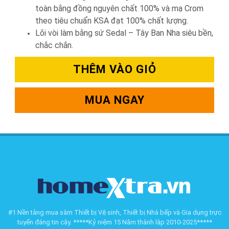
toàn bằng đồng nguyên chất 100% và mạ Crom
theo tiêu chuẩn KSA đạt 100% chất lượng.
Lõi vòi làm bằng sứ Sedal – Tây Ban Nha siêu bền,
chắc chắn.
THÊM VÀO GIỎ
MUA NGAY
#1 Nền tảng mua sắm Thiết bị Vệ sinh, Thiết bị Nhà bếp và Gia dụng trực
tuyến đáng tin cậy. *****Kỷ niệm 15 Năm thành lập 2010-2025*****