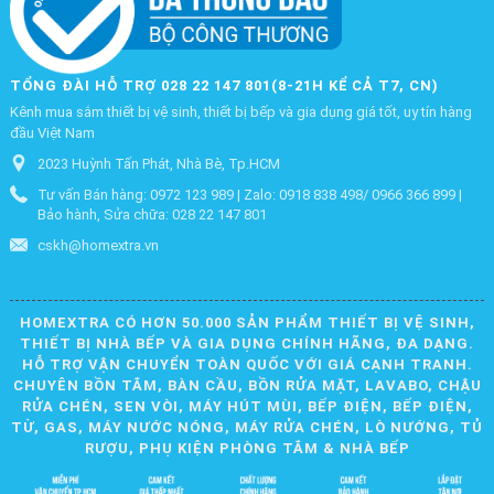
TỔNG ĐÀI HỖ TRỢ 028 22 147 801(8-21H KỂ CẢ T7, CN)
Kênh mua sắm thiết bị vệ sinh, thiết bị bếp và gia dụng giá tốt, uy tín hàng
đầu Việt Nam
2023 Huỳnh Tấn Phát, Nhà Bè, Tp.HCM
Tư vấn Bán hàng: 0972 123 989 | Zalo: 0918 838 498/ 0966 366 899 |
Bảo hành, Sửa chữa: 028 22 147 801
cskh@homextra.vn
HOMEXTRA CÓ HƠN 50.000 SẢN PHẨM THIẾT BỊ VỆ SINH,
THIẾT BỊ NHÀ BẾP VÀ GIA DỤNG CHÍNH HÃNG, ĐA DẠNG.
HỖ TRỢ VẬN CHUYỂN TOÀN QUỐC VỚI GIÁ CẠNH TRANH.
CHUYÊN BỒN TẮM, BÀN CẦU, BỒN RỬA MẶT, LAVABO, CHẬU
RỬA CHÉN, SEN VÒI, MÁY HÚT MÙI, BẾP ĐIỆN, BẾP ĐIỆN,
TỪ, GAS, MÁY NƯỚC NÓNG, MÁY RỬA CHÉN, LÒ NƯỚNG, TỦ
RƯỢU, PHỤ KIỆN PHÒNG TẮM & NHÀ BẾP