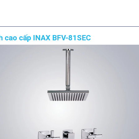
nh cao cấp INAX BFV-81SEC