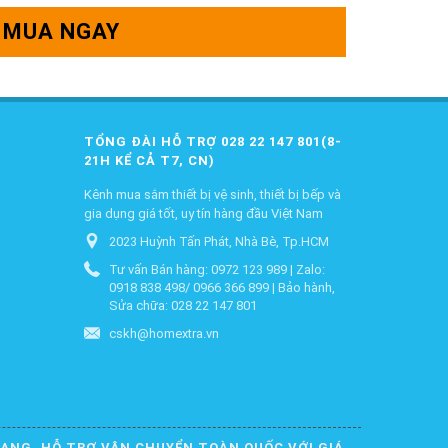
MUA NGAY
TỔNG ĐÀI HỖ TRỢ 028 22 147 801(8-
21H KỂ CẢ T7, CN)
Kênh mua sắm thiết bị vệ sinh, thiết bị bếp và
gia dụng giá tốt, uy tín hàng đầu Việt Nam
2023 Huỳnh Tấn Phát, Nhà Bè, Tp.HCM
Tư vấn Bán hàng: 0972 123 989 | Zalo:
0918 838 498/ 0966 366 899 | Bảo hành,
Sửa chữa: 028 22 147 801
cskh@homextra.vn
DẠNG. HỖ TRỢ VẬN CHUYỂN TOÀN QUỐC VỚI GIÁ