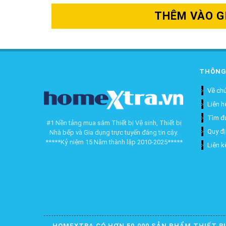
THÊM VÀO G
THÔNG
Về chú
Liên h
Tìm đ
#1 Nền tảng mua sắm Thiết bị Vệ sinh, Thiết bị
Quy đ
Nhà bếp và Gia dụng trực tuyến đáng tin cậy.
*****Kỷ niệm 15 Năm thành lập 2010-2025*****
Liên k
HOMEXTRA CÓ HƠN 50.000 SẢN PHẨM THIẾT BỊ