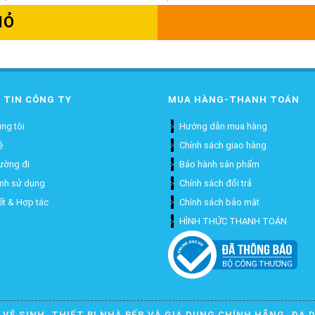
IỎ
 TIN CÔNG TY
MUA HÀNG-THANH TOÁN
ng tôi
Hướng dẫn mua hàng
ệ
Chính sách giao hàng
ường đi
Bảo hành sản phẩm
ịnh sử dụng
Chính sách đổi trả
ết & Hợp tác
Chính sách bảo mật
HÌNH THỨC THANH TOÁN
 VỆ SINH, THIẾT BỊ NHÀ BẾP VÀ GIA DỤNG CHÍNH HÃNG, ĐA 