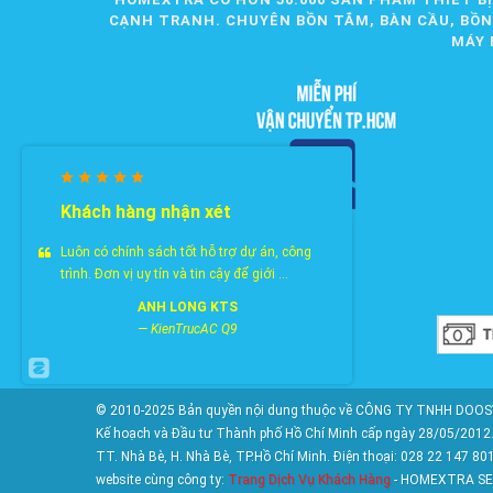
CẠNH TRANH. CHUYÊN BỒN TẮM, BÀN CẦU, BỒN R
MÁY 
Khách hàng nhận xét
Luôn có chính sách tốt hỗ trợ dự án, công
trình. Đơn vị uy tín và tin cậy để giới ...
ANH LONG KTS
—
KienTrucAC Q9
© 2010-2025 Bản quyền nội dung thuộc về CÔNG TY TNHH DOOSY
Kế hoạch và Đầu tư Thành phố Hồ Chí Minh cấp ngày 28/05/2012. 
TT. Nhà Bè, H. Nhà Bè, TP.Hồ Chí Minh. Điện thoại: 028 22 147 80
website cùng công ty:
Trang Dịch Vụ Khách Hàng
- HOMEXTRA SE