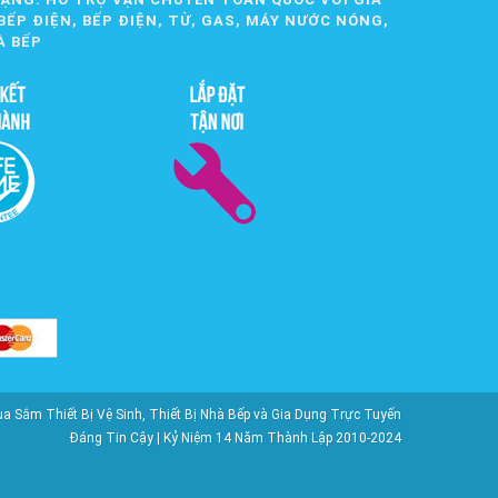
BẾP ĐIỆN, BẾP ĐIỆN, TỪ, GAS, MÁY NƯỚC NÓNG,
À BẾP
ắm Thiết Bị Vệ Sinh, Thiết Bị Nhà Bếp và Gia Dụng Trực Tuyến
Đáng Tin Cậy | Kỷ Niệm 14 Năm Thành Lập 2010-2024