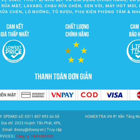
ỬA MẶT, LAVABO, CHẬU RỬA CHÉN, SEN VÒI, MÁY HÚT MÙI, 
RỬA CHÉN, LÒ NƯỚNG, TỦ RƯỢU, PHỤ KIỆN PHÒNG TẮM & NH
. GPDKKD số: 0311.807.893 do Sở
HOMEXTRA.VN #1 Nền Tảng Mua S
Địa chỉ: 2023 Huỳnh Tấn Phát, KP6,
1. Email: doosy@doosy.vn | Truy cập
RVICES |
Công ty TNHH DOOSY