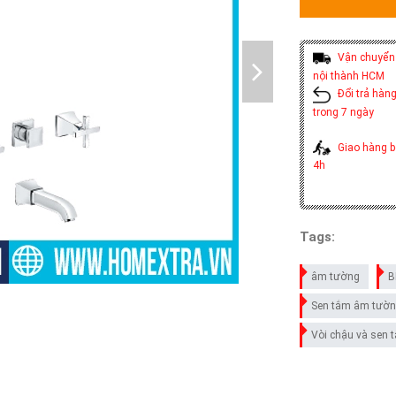
Vận chuyển 
nội thành HCM
Đổi trả hàng
trong 7 ngày
Giao hàng b
4h
Tags:
âm tường
B
Sen tắm âm tườ
Vòi chậu và sen 