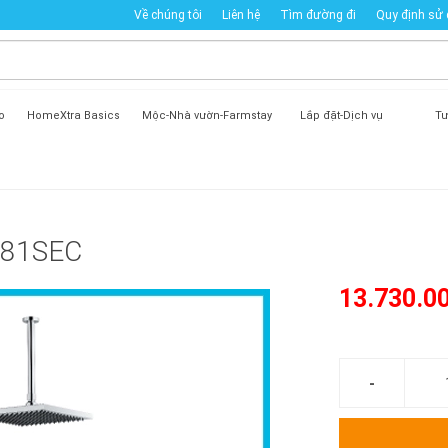
Về chúng tôi
Liên hệ
Tìm đường đi
Quy định sử
o
HomeXtra Basics
Mộc-Nhà vườn-Farmstay
Lắp đặt-Dịch vụ
Tư
-81SEC
13.730.0