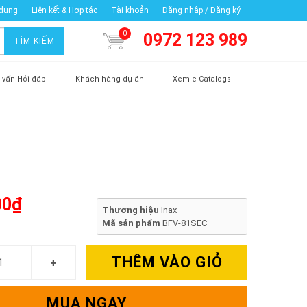
 dụng
Liên kết & Hợp tác
Tài khoản
Đăng nhập / Đăng ký
0
0972 123 989
TÌM KIẾM
 vấn-Hỏi đáp
Khách hàng dự án
Xem e-Catalogs
00₫
Thương hiệu
Inax
Mã sản phẩm
BFV-81SEC
THÊM VÀO GIỎ
MUA NGAY