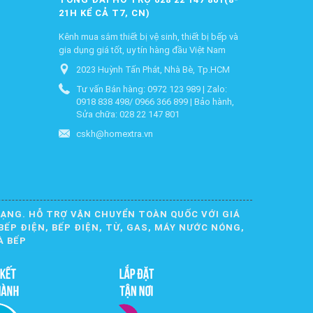
21H KỂ CẢ T7, CN)
Kênh mua sắm thiết bị vệ sinh, thiết bị bếp và
gia dụng giá tốt, uy tín hàng đầu Việt Nam
2023 Huỳnh Tấn Phát, Nhà Bè, Tp.HCM
Tư vấn Bán hàng: 0972 123 989 | Zalo:
0918 838 498/ 0966 366 899 | Bảo hành,
Sửa chữa: 028 22 147 801
cskh@homextra.vn
DẠNG. HỖ TRỢ VẬN CHUYỂN TOÀN QUỐC VỚI GIÁ
BẾP ĐIỆN, BẾP ĐIỆN, TỪ, GAS, MÁY NƯỚC NÓNG,
À BẾP