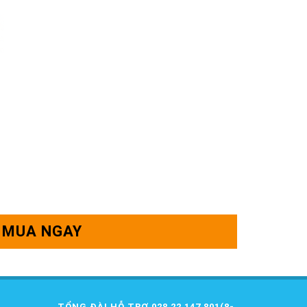
MUA NGAY
TỔNG ĐÀI HỖ TRỢ 028 22 147 801(8-