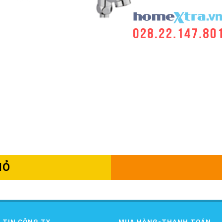
IỎ
 TIN CÔNG TY
MUA HÀNG-THANH TOÁN