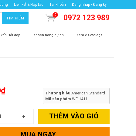
 dụng
Liên kết & Hợp tác
Tài khoản
Đăng nhập / Đăng ký
0
0972 123 989
TÌM KIẾM
 vấn-Hỏi đáp
Khách hàng dự án
Xem e-Catalogs
0₫
Thương hiệu
American Standard
Mã sản phẩm
WF-1411
THÊM VÀO GIỎ
MUA NGAY