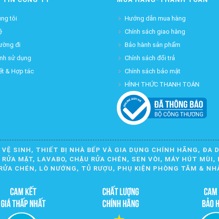
ng tôi
Hướng dẫn mua hàng
ệ
Chính sách giao hàng
ường đi
Bảo hành sản phẩm
ịnh sử dụng
Chính sách đổi trả
ết & Hợp tác
Chính sách bảo mật
HÌNH THỨC THANH TOÁN
 VỆ SINH, THIẾT BỊ NHÀ BẾP VÀ GIA DỤNG CHÍNH HÃNG, ĐA 
ỬA MẶT, LAVABO, CHẬU RỬA CHÉN, SEN VÒI, MÁY HÚT MÙI, 
RỬA CHÉN, LÒ NƯỚNG, TỦ RƯỢU, PHỤ KIỆN PHÒNG TẮM & NH