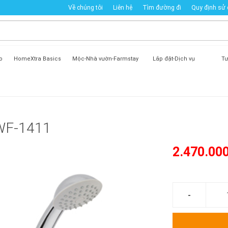
Về chúng tôi
Liên hệ
Tìm đường đi
Quy định sử
o
HomeXtra Basics
Mộc-Nhà vườn-Farmstay
Lắp đặt-Dịch vụ
Tư
 WF-1411
2.470.00