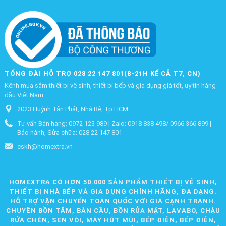
TỔNG ĐÀI HỖ TRỢ 028 22 147 801(8-21H KỂ CẢ T7, CN)
Kênh mua sắm thiết bị vệ sinh, thiết bị bếp và gia dụng giá tốt, uy tín hàng
đầu Việt Nam
2023 Huỳnh Tấn Phát, Nhà Bè, Tp.HCM
Tư vấn Bán hàng: 0972 123 989 | Zalo: 0918 838 498/ 0966 366 899 |
Bảo hành, Sửa chữa: 028 22 147 801
cskh@homextra.vn
HOMEXTRA CÓ HƠN 50.000 SẢN PHẨM THIẾT BỊ VỆ SINH,
THIẾT BỊ NHÀ BẾP VÀ GIA DỤNG CHÍNH HÃNG, ĐA DẠNG.
HỖ TRỢ VẬN CHUYỂN TOÀN QUỐC VỚI GIÁ CẠNH TRANH.
CHUYÊN BỒN TẮM, BÀN CẦU, BỒN RỬA MẶT, LAVABO, CHẬU
RỬA CHÉN, SEN VÒI, MÁY HÚT MÙI, BẾP ĐIỆN, BẾP ĐIỆN,