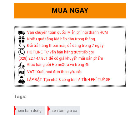
MUA NGAY
Vận chuyển toàn quốc, Miễn phí nội thành HCM
Nhiều quà tặng KM hấp dẫn trong tháng.
Đổi trả hàng thoải mái, dễ dàng trong 7 ngày
HOTLINE Tư vấn bán hàng trực tiếp gọi
(028).22.147.801 để có giá khuyến mãi sản phẩm
Giao hàng bởi HomeXtra.vn trong 4h
VAT: Xuất hoá đơn theo yêu cầu
LẮP ĐẶT Tận nhà & công trình* TÍNH PHÍ TUỲ SP
Tags:
sen tam dong
sen tam gia co