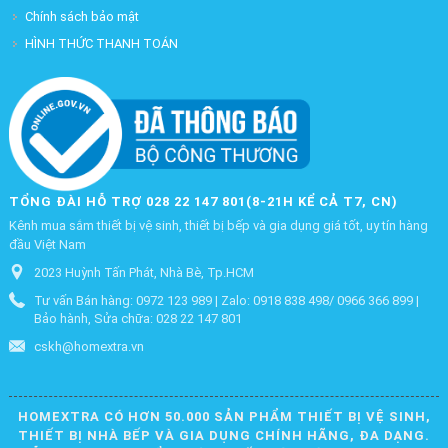
Chính sách bảo mật
HÌNH THỨC THANH TOÁN
TỔNG ĐÀI HỖ TRỢ 028 22 147 801(8-21H KỂ CẢ T7, CN)
Kênh mua sắm thiết bị vệ sinh, thiết bị bếp và gia dụng giá tốt, uy tín hàng
đầu Việt Nam
2023 Huỳnh Tấn Phát, Nhà Bè, Tp.HCM
Tư vấn Bán hàng: 0972 123 989 | Zalo: 0918 838 498/ 0966 366 899 |
Bảo hành, Sửa chữa: 028 22 147 801
cskh@homextra.vn
HOMEXTRA CÓ HƠN 50.000 SẢN PHẨM THIẾT BỊ VỆ SINH,
THIẾT BỊ NHÀ BẾP VÀ GIA DỤNG CHÍNH HÃNG, ĐA DẠNG.