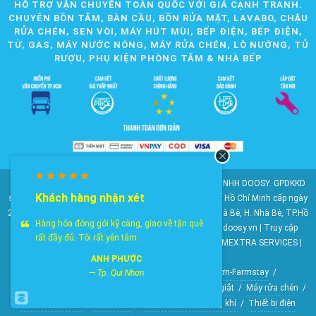
HỖ TRỢ VẬN CHUYỂN TOÀN QUỐC VỚI GIÁ CẠNH TRANH.
CHUYÊN BỒN TẮM, BÀN CẦU, BỒN RỬA MẶT, LAVABO, CHẬU
RỬA CHÉN, SEN VÒI, MÁY HÚT MÙI, BẾP ĐIỆN, BẾP ĐIỆN,
TỪ, GAS, MÁY NƯỚC NÓNG, MÁY RỬA CHÉN, LÒ NƯỚNG, TỦ
RƯỢU, PHỤ KIỆN PHÒNG TẮM & NHÀ BẾP
© 2010-2025 Bản quyền nội dung thuộc về CÔNG TY TNHH DOOSY. GPDKKD
Khách hàng nhận xét
số: 0311.807.893 do Sở Kế hoạch và Đầu tư Thành phố Hồ Chí Minh cấp ngày
28/05/2012. Địa chỉ: 2023 Huỳnh Tấn Phát, KP6, TT. Nhà Bè, H. Nhà Bè, TP.Hồ
Hàng hóa đóng gói kỹ càng, giao về tận quê
Chí Minh. Điện thoại: 028 22 147 801. Email: doosy@doosy.vn | Truy cập
rất đầy đủ. Tôi rất yên tâm.
website cùng công ty:
Trang Dịch Vụ Khách Hàng
- HOMEXTRA SERVICES |
Công ty TNHH DOOSY
ANH PHƯỚC
HomeXtra Basics
/
Gói Combo
/
Mộc-Nhà vườn-Farmstay
/
—
Tp. Qui Nhơn
Bộ gương tủ chậu
/
Bồn tiểu nam
/
Vòi hồ-Vòi máy giặt
/
Máy rửa chén
/
Máy nước nóng
/
Lò nướng
/
Quạt điều hòa không khí
/
Thiết bị điện