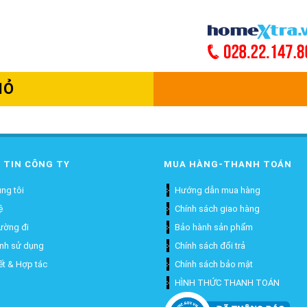
IỎ
 TIN CÔNG TY
MUA HÀNG-THANH TOÁN
ng tôi
Hướng dẫn mua hàng
ệ
Chính sách giao hàng
ường đi
Bảo hành sản phẩm
ịnh sử dụng
Chính sách đổi trả
ết & Hợp tác
Chính sách bảo mật
HÌNH THỨC THANH TOÁN