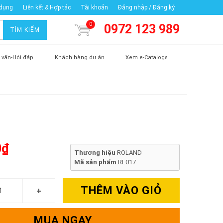
 dụng
Liên kết & Hợp tác
Tài khoản
Đăng nhập / Đăng ký
0
0972 123 989
TÌM KIẾM
 vấn-Hỏi đáp
Khách hàng dự án
Xem e-Catalogs
0₫
Thương hiệu
ROLAND
Mã sản phẩm
RL017
THÊM VÀO GIỎ
MUA NGAY