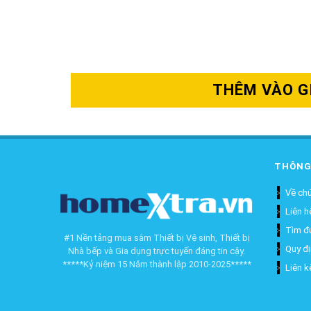
THÊM VÀO G
THÔNG
Về chú
Liên h
Tìm đ
#1 Nền tảng mua sắm Thiết bị Vệ sinh, Thiết bị
Quy đ
Nhà bếp và Gia dụng trực tuyến đáng tin cậy.
*****Kỷ niệm 15 Năm thành lập 2010-2025*****
Liên k