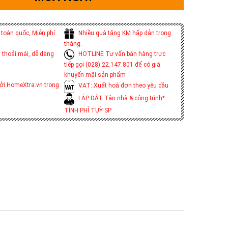
toàn quốc, Miễn phí
Nhiều quà tặng KM hấp dẫn trong
tháng.
 thoải mái, dễ dàng
HOTLINE Tư vấn bán hàng trực
tiếp gọi (028).22.147.801 để có giá
khuyến mãi sản phẩm
ởi HomeXtra.vn trong
VAT: Xuất hoá đơn theo yêu cầu
LẮP ĐẶT Tận nhà & công trình*
TÍNH PHÍ TUỲ SP