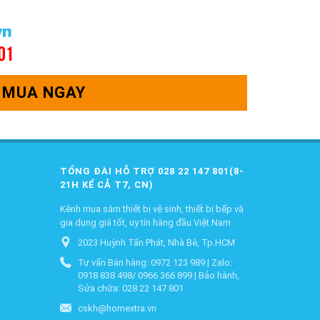
MUA NGAY
TỔNG ĐÀI HỖ TRỢ 028 22 147 801(8-
21H KỂ CẢ T7, CN)
Kênh mua sắm thiết bị vệ sinh, thiết bị bếp và
gia dụng giá tốt, uy tín hàng đầu Việt Nam
2023 Huỳnh Tấn Phát, Nhà Bè, Tp.HCM
Tư vấn Bán hàng: 0972 123 989 | Zalo:
0918 838 498/ 0966 366 899 | Bảo hành,
Sửa chữa: 028 22 147 801
cskh@homextra.vn