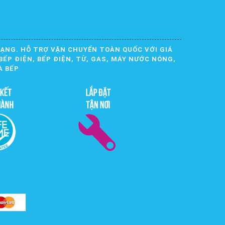
DẠNG. HỖ TRỢ VẬN CHUYỂN TOÀN QUỐC VỚI GIÁ
BẾP ĐIỆN, BẾP ĐIỆN, TỪ, GAS, MÁY NƯỚC NÓNG,
À BẾP