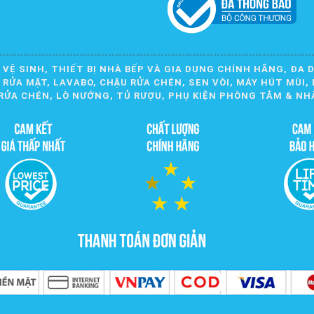
 VỆ SINH, THIẾT BỊ NHÀ BẾP VÀ GIA DỤNG CHÍNH HÃNG, ĐA 
ỬA MẶT, LAVABO, CHẬU RỬA CHÉN, SEN VÒI, MÁY HÚT MÙI, 
RỬA CHÉN, LÒ NƯỚNG, TỦ RƯỢU, PHỤ KIỆN PHÒNG TẮM & NH