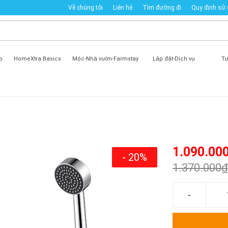
Về chúng tôi
Liên hệ
Tìm đường đi
Quy định sử
o
HomeXtra Basics
Mộc-Nhà vườn-Farmstay
Lắp đặt-Dịch vụ
Tư
1.090.00
- 20%
1.370.000₫