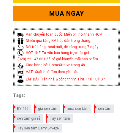
MUA NGAY
Vận chuyển toàn quốc, Miễn phí nội thành HCM
Nhiều quà tặng KM hấp dẫn trong tháng.
Đổi trả hàng thoải mái, dễ dàng trong 7 ngày
HOTLINE Tư vấn bán hàng trực tiếp gọi
(028).22.147.801 để có giá khuyến mãi sản phẩm
Giao hàng bởi HomeXtra.vn trong 4h
VAT: Xuất hoá đơn theo yêu cầu
LẮP ĐẶT Tận nhà & công trình* TÍNH PHÍ TUỲ SP
Tags:
BY-426
giá sen tắm
mua sen tắm
sen tắm
sen tắm giá rẻ
Tay sen tắm
Tay sen tắm Berry BY-426