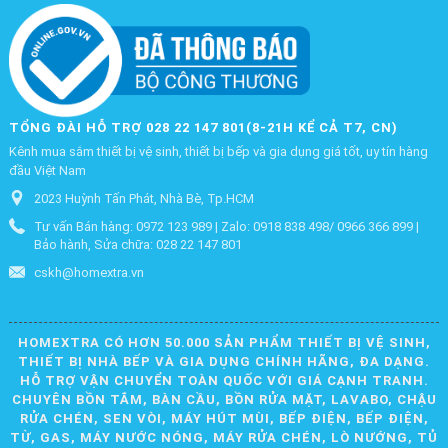
TỔNG ĐÀI HỖ TRỢ 028 22 147 801(8-21H KỂ CẢ T7, CN)
Kênh mua sắm thiết bị vệ sinh, thiết bị bếp và gia dụng giá tốt, uy tín hàng
đầu Việt Nam
2023 Huỳnh Tấn Phát, Nhà Bè, Tp.HCM
Tư vấn Bán hàng: 0972 123 989 | Zalo: 0918 838 498/ 0966 366 899 |
Bảo hành, Sửa chữa: 028 22 147 801
cskh@homextra.vn
HOMEXTRA CÓ HƠN 50.000 SẢN PHẨM THIẾT BỊ VỆ SINH,
THIẾT BỊ NHÀ BẾP VÀ GIA DỤNG CHÍNH HÃNG, ĐA DẠNG.
HỖ TRỢ VẬN CHUYỂN TOÀN QUỐC VỚI GIÁ CẠNH TRANH.
CHUYÊN BỒN TẮM, BÀN CẦU, BỒN RỬA MẶT, LAVABO, CHẬU
RỬA CHÉN, SEN VÒI, MÁY HÚT MÙI, BẾP ĐIỆN, BẾP ĐIỆN,
TỪ, GAS, MÁY NƯỚC NÓNG, MÁY RỬA CHÉN, LÒ NƯỚNG, TỦ