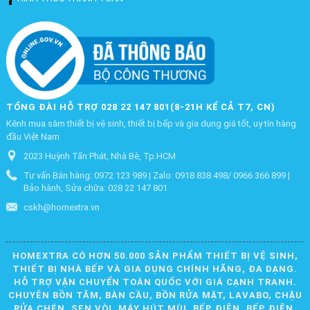
TỔNG ĐÀI HỖ TRỢ 028 22 147 801(8-21H KỂ CẢ T7, CN)
Kênh mua sắm thiết bị vệ sinh, thiết bị bếp và gia dụng giá tốt, uy tín hàng
đầu Việt Nam
2023 Huỳnh Tấn Phát, Nhà Bè, Tp.HCM
Tư vấn Bán hàng: 0972 123 989 | Zalo: 0918 838 498/ 0966 366 899 |
Bảo hành, Sửa chữa: 028 22 147 801
cskh@homextra.vn
HOMEXTRA CÓ HƠN 50.000 SẢN PHẨM THIẾT BỊ VỆ SINH,
THIẾT BỊ NHÀ BẾP VÀ GIA DỤNG CHÍNH HÃNG, ĐA DẠNG.
HỖ TRỢ VẬN CHUYỂN TOÀN QUỐC VỚI GIÁ CẠNH TRANH.
CHUYÊN BỒN TẮM, BÀN CẦU, BỒN RỬA MẶT, LAVABO, CHẬU
RỬA CHÉN, SEN VÒI, MÁY HÚT MÙI, BẾP ĐIỆN, BẾP ĐIỆN,