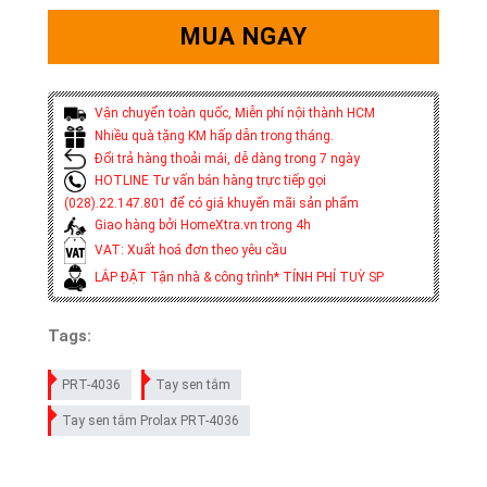
MUA NGAY
Vận chuyển toàn quốc, Miễn phí nội thành HCM
Nhiều quà tặng KM hấp dẫn trong tháng.
Đổi trả hàng thoải mái, dễ dàng trong 7 ngày
HOTLINE Tư vấn bán hàng trực tiếp gọi
(028).22.147.801 để có giá khuyến mãi sản phẩm
Giao hàng bởi HomeXtra.vn trong 4h
VAT: Xuất hoá đơn theo yêu cầu
LẮP ĐẶT Tận nhà & công trình* TÍNH PHÍ TUỲ SP
Tags:
PRT-4036
Tay sen tắm
Tay sen tắm Prolax PRT-4036