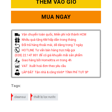
THÊM VÀO GIỎ
MUA NGAY
Vận chuyển toàn quốc, Miễn phí nội thành HCM
Nhiều quà tặng KM hấp dẫn trong tháng.
Đổi trả hàng thoải mái, dễ dàng trong 7 ngày
HOTLINE Tư vấn bán hàng trực tiếp gọi
(028).22.147.801 để có giá khuyến mãi sản phẩm
Giao hàng bởi HomeXtra.vn trong 4h
VAT: Xuất hoá đơn theo yêu cầu
LẮP ĐẶT Tận nhà & công trình* TÍNH PHÍ TUỲ SP
Tags:
cleansui
thiết bị lọc nước