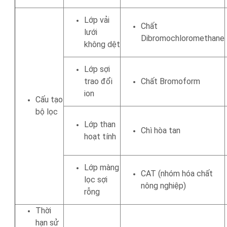
Lớp vải
Chất
lưới
Dibromochloromethane
không dệt
Lớp sợi
trao đổi
Chất Bromoform
ion
Cấu tạo
bộ lọc
Lớp than
Chì hòa tan
hoạt tính
Lớp màng
CAT (nhóm hóa chất
lọc sợi
nông nghiệp)
rỗng
Thời
hạn sử