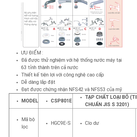
ƯU ĐIỂM :
Đã được thử nghiệm với hệ thống nước máy tại
63 tỉnh thành trên cả nước
Thiết kế tiện lợi với công nghệ cao cấp
Dễ dàng lắp đặt
Đạt được chứng nhận NFS42 và NFS53 của mỹ
TẠP CHẤT LOẠI BỎ (T
MODEL
CSP801E
CHUẨN JIS S 3201)
Mã bộ
HGC9E-S
Clo dư
lọc