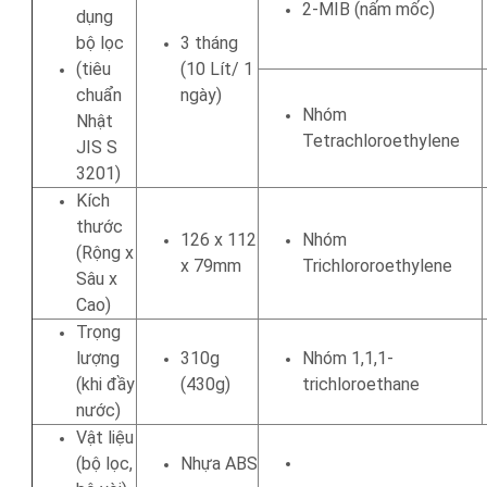
2-MIB (nấm mốc)
dụng
bộ lọc
3 tháng
(tiêu
(10 Lít/ 1
chuẩn
ngày)
Nhóm
Nhật
Tetrachloroethylene
JIS S
3201)
Kích
thước
126 x 112
Nhóm
(Rộng x
x 79mm
Trichlororoethylene
Sâu x
Cao)
Trọng
lượng
310g
Nhóm 1,1,1-
(khi đầy
(430g)
trichloroethane
nước)
Vật liệu
(bộ lọc,
Nhựa ABS