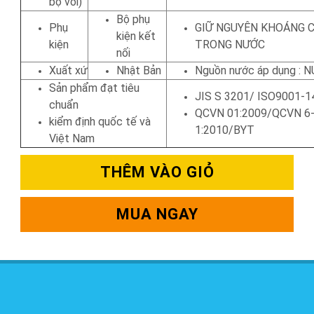
bộ vòi)
Bộ phụ
Phụ
GIỮ NGUYÊN KHOÁNG 
kiện kết
kiện
TRONG NƯỚC
nối
Xuất xứ
Nhật Bản
Nguồn nước áp dụng : 
Sản phẩm đạt tiêu
JIS S 3201/ ISO9001-1
chuẩn
QCVN 01:2009/QCVN 6
kiểm định quốc tế và
1:2010/BYT
Việt Nam
THÊM VÀO GIỎ
MUA NGAY