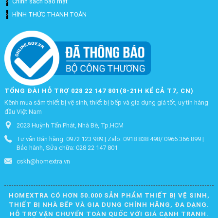
Chính sách bảo mật
HÌNH THỨC THANH TOÁN
TỔNG ĐÀI HỖ TRỢ 028 22 147 801(8-21H KỂ CẢ T7, CN)
Kênh mua sắm thiết bị vệ sinh, thiết bị bếp và gia dụng giá tốt, uy tín hàng
đầu Việt Nam
2023 Huỳnh Tấn Phát, Nhà Bè, Tp.HCM
Tư vấn Bán hàng: 0972 123 989 | Zalo: 0918 838 498/ 0966 366 899 |
Bảo hành, Sửa chữa: 028 22 147 801
cskh@homextra.vn
HOMEXTRA CÓ HƠN 50.000 SẢN PHẨM THIẾT BỊ VỆ SINH,
THIẾT BỊ NHÀ BẾP VÀ GIA DỤNG CHÍNH HÃNG, ĐA DẠNG.
HỖ TRỢ VẬN CHUYỂN TOÀN QUỐC VỚI GIÁ CẠNH TRANH.