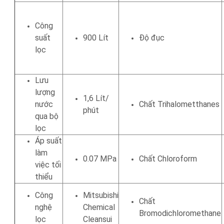
Công
suất
900 Lít
Độ đục
lọc
Lưu
lượng
1,6 Lít/
nước
Chất Trihalometthanes
phút
qua bộ
lọc
Áp suất
làm
0.07 MPa
Chất Chloroform
việc tối
thiểu
Công
Mitsubishi
Chất
nghệ
Chemical
Bromodichloromethane
lọc
Cleansui