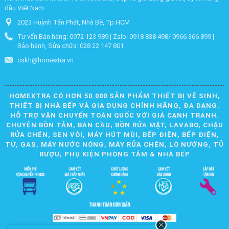
đầu Việt Nam
2023 Huỳnh Tấn Phát, Nhà Bè, Tp.HCM
Tư vấn Bán hàng: 0972 123 989 | Zalo: 0918 838 498/ 0966 366 899 |
Bảo hành, Sửa chữa: 028 22 147 801
cskh@homextra.vn
HOMEXTRA CÓ HƠN 50.000 SẢN PHẨM THIẾT BỊ VỆ SINH,
THIẾT BỊ NHÀ BẾP VÀ GIA DỤNG CHÍNH HÃNG, ĐA DẠNG.
HỖ TRỢ VẬN CHUYỂN TOÀN QUỐC VỚI GIÁ CẠNH TRANH.
CHUYÊN BỒN TẮM, BÀN CẦU, BỒN RỬA MẶT, LAVABO, CHẬU
RỬA CHÉN, SEN VÒI, MÁY HÚT MÙI, BẾP ĐIỆN, BẾP ĐIỆN,
TỪ, GAS, MÁY NƯỚC NÓNG, MÁY RỬA CHÉN, LÒ NƯỚNG, TỦ
RƯỢU, PHỤ KIỆN PHÒNG TẮM & NHÀ BẾP