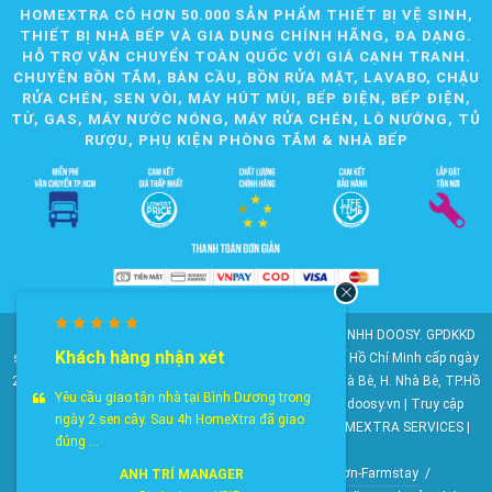
HOMEXTRA CÓ HƠN 50.000 SẢN PHẨM THIẾT BỊ VỆ SINH,
THIẾT BỊ NHÀ BẾP VÀ GIA DỤNG CHÍNH HÃNG, ĐA DẠNG.
HỖ TRỢ VẬN CHUYỂN TOÀN QUỐC VỚI GIÁ CẠNH TRANH.
CHUYÊN BỒN TẮM, BÀN CẦU, BỒN RỬA MẶT, LAVABO, CHẬU
RỬA CHÉN, SEN VÒI, MÁY HÚT MÙI, BẾP ĐIỆN, BẾP ĐIỆN,
TỪ, GAS, MÁY NƯỚC NÓNG, MÁY RỬA CHÉN, LÒ NƯỚNG, TỦ
RƯỢU, PHỤ KIỆN PHÒNG TẮM & NHÀ BẾP
© 2010-2025 Bản quyền nội dung thuộc về CÔNG TY TNHH DOOSY. GPDKKD
Khách hàng nhận xét
số: 0311.807.893 do Sở Kế hoạch và Đầu tư Thành phố Hồ Chí Minh cấp ngày
28/05/2012. Địa chỉ: 2023 Huỳnh Tấn Phát, KP6, TT. Nhà Bè, H. Nhà Bè, TP.Hồ
Yêu cầu giao tận nhà tại Bình Dương trong
Chí Minh. Điện thoại: 028 22 147 801. Email: doosy@doosy.vn | Truy cập
ngày 2 sen cây. Sau 4h HomeXtra đã giao
website cùng công ty:
Trang Dịch Vụ Khách Hàng
- HOMEXTRA SERVICES |
đúng ...
Công ty TNHH DOOSY
HomeXtra Basics
/
Gói Combo
/
Mộc-Nhà vườn-Farmstay
/
ANH TRÍ MANAGER