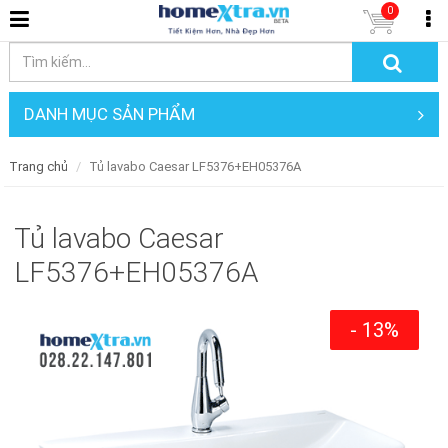
0
DANH MỤC SẢN PHẨM
Trang chủ
Tủ lavabo Caesar LF5376+EH05376A
Tủ lavabo Caesar
LF5376+EH05376A
- 13%