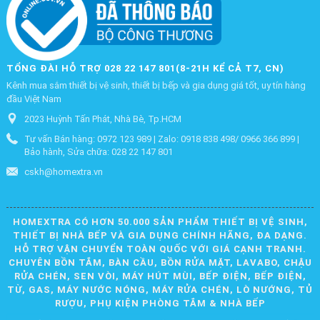
TỔNG ĐÀI HỖ TRỢ 028 22 147 801(8-21H KỂ CẢ T7, CN)
Kênh mua sắm thiết bị vệ sinh, thiết bị bếp và gia dụng giá tốt, uy tín hàng
đầu Việt Nam
2023 Huỳnh Tấn Phát, Nhà Bè, Tp.HCM
Tư vấn Bán hàng: 0972 123 989 | Zalo: 0918 838 498/ 0966 366 899 |
Bảo hành, Sửa chữa: 028 22 147 801
cskh@homextra.vn
HOMEXTRA CÓ HƠN 50.000 SẢN PHẨM THIẾT BỊ VỆ SINH,
THIẾT BỊ NHÀ BẾP VÀ GIA DỤNG CHÍNH HÃNG, ĐA DẠNG.
HỖ TRỢ VẬN CHUYỂN TOÀN QUỐC VỚI GIÁ CẠNH TRANH.
CHUYÊN BỒN TẮM, BÀN CẦU, BỒN RỬA MẶT, LAVABO, CHẬU
RỬA CHÉN, SEN VÒI, MÁY HÚT MÙI, BẾP ĐIỆN, BẾP ĐIỆN,
TỪ, GAS, MÁY NƯỚC NÓNG, MÁY RỬA CHÉN, LÒ NƯỚNG, TỦ
RƯỢU, PHỤ KIỆN PHÒNG TẮM & NHÀ BẾP