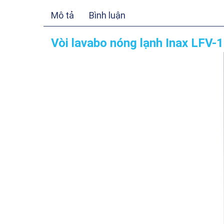
Mô tả
Bình luận
Vòi lavabo nóng lạnh Inax LFV-