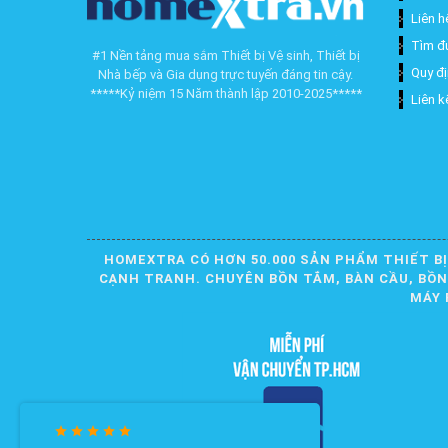
Liên h
Tìm đ
#1 Nền tảng mua sắm Thiết bị Vệ sinh, Thiết bị
Quy đ
Nhà bếp và Gia dụng trực tuyến đáng tin cậy.
*****Kỷ niệm 15 Năm thành lập 2010-2025*****
Liên k
HOMEXTRA CÓ HƠN 50.000 SẢN PHẨM THIẾT BỊ
CẠNH TRANH. CHUYÊN BỒN TẮM, BÀN CẦU, BỒN R
MÁY 