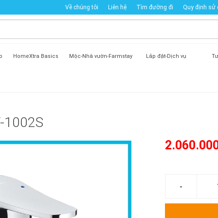
Về chúng tôi
Liên hệ
Tìm đường đi
Quy định sử
o
HomeXtra Basics
Mộc-Nhà vườn-Farmstay
Lắp đặt-Dịch vụ
Tư
V-1002S
2.060.00