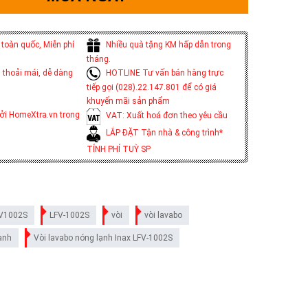
toàn quốc, Miễn phí
Nhiều quà tặng KM hấp dẫn trong
tháng.
 thoải mái, dễ dàng
HOTLINE Tư vấn bán hàng trực
tiếp gọi (028).22.147.801 để có giá
khuyến mãi sản phẩm
ởi HomeXtra.vn trong
VAT: Xuất hoá đơn theo yêu cầu
LẮP ĐẶT Tận nhà & công trình*
TÍNH PHÍ TUỲ SP
FV1002S
LFV-1002S
vòi
vòi lavabo
lạnh
Vòi lavabo nóng lạnh Inax LFV-1002S