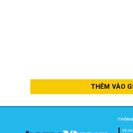
THÊM VÀO G
THÔNG
Về chú