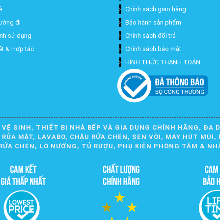
ệ
Chính sách giao hàng
ường đi
Bảo hành sản phẩm
ịnh sử dụng
Chính sách đổi trả
ết & Hợp tác
Chính sách bảo mật
HÌNH THỨC THANH TOÁN
 VỆ SINH, THIẾT BỊ NHÀ BẾP VÀ GIA DỤNG CHÍNH HÃNG, ĐA 
ỬA MẶT, LAVABO, CHẬU RỬA CHÉN, SEN VÒI, MÁY HÚT MÙI, 
RỬA CHÉN, LÒ NƯỚNG, TỦ RƯỢU, PHỤ KIỆN PHÒNG TẮM & NH