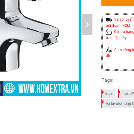
Vận chuyển 
nội thành HCM
Đổi trả hàng
trong 7 ngày
Giao hàng b
4h
Tags:
Inax
Inax L
vòi lavabo nóng 