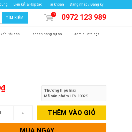
 dụng
Liên kết & Hợp tác
Tài khoản
Đăng nhập / Đăng ký
0
0972 123 989
TÌM KIẾM
 vấn-Hỏi đáp
Khách hàng dự án
Xem e-Catalogs
0₫
Thương hiệu
Inax
Mã sản phẩm
LFV-1002S
THÊM VÀO GIỎ
MUA NGAY