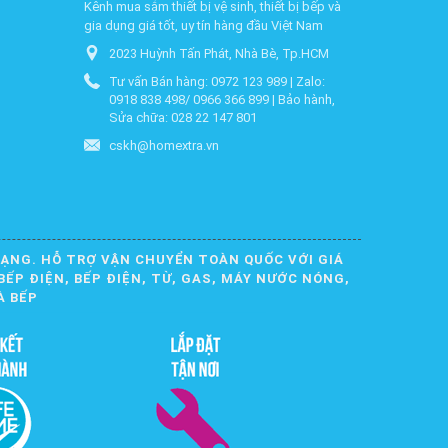
Kênh mua sắm thiết bị vệ sinh, thiết bị bếp và
gia dụng giá tốt, uy tín hàng đầu Việt Nam
2023 Huỳnh Tấn Phát, Nhà Bè, Tp.HCM
Tư vấn Bán hàng: 0972 123 989 | Zalo:
0918 838 498/ 0966 366 899 | Bảo hành,
Sửa chữa: 028 22 147 801
cskh@homextra.vn
DẠNG. HỖ TRỢ VẬN CHUYỂN TOÀN QUỐC VỚI GIÁ
BẾP ĐIỆN, BẾP ĐIỆN, TỪ, GAS, MÁY NƯỚC NÓNG,
À BẾP