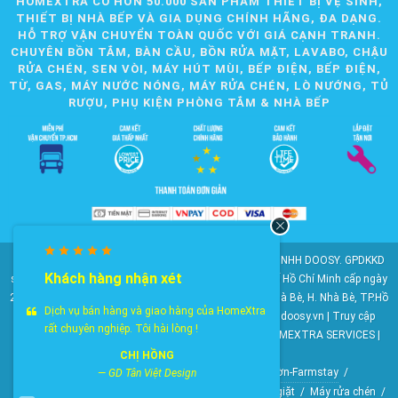
HOMEXTRA CÓ HƠN 50.000 SẢN PHẨM THIẾT BỊ VỆ SINH,
THIẾT BỊ NHÀ BẾP VÀ GIA DỤNG CHÍNH HÃNG, ĐA DẠNG.
HỖ TRỢ VẬN CHUYỂN TOÀN QUỐC VỚI GIÁ CẠNH TRANH.
CHUYÊN BỒN TẮM, BÀN CẦU, BỒN RỬA MẶT, LAVABO, CHẬU
RỬA CHÉN, SEN VÒI, MÁY HÚT MÙI, BẾP ĐIỆN, BẾP ĐIỆN,
TỪ, GAS, MÁY NƯỚC NÓNG, MÁY RỬA CHÉN, LÒ NƯỚNG, TỦ
RƯỢU, PHỤ KIỆN PHÒNG TẮM & NHÀ BẾP
© 2010-2025 Bản quyền nội dung thuộc về CÔNG TY TNHH DOOSY. GPDKKD
Khách hàng nhận xét
số: 0311.807.893 do Sở Kế hoạch và Đầu tư Thành phố Hồ Chí Minh cấp ngày
28/05/2012. Địa chỉ: 2023 Huỳnh Tấn Phát, KP6, TT. Nhà Bè, H. Nhà Bè, TP.Hồ
Dịch vụ bán hàng và giao hàng của HomeXtra
Chí Minh. Điện thoại: 028 22 147 801. Email: doosy@doosy.vn | Truy cập
rất chuyên nghiệp. Tôi hài lòng !
website cùng công ty:
Trang Dịch Vụ Khách Hàng
- HOMEXTRA SERVICES |
Công ty TNHH DOOSY
CHỊ HỒNG
HomeXtra Basics
/
Gói Combo
/
Mộc-Nhà vườn-Farmstay
/
—
GD Tân Việt Design
Bộ gương tủ chậu
/
Bồn tiểu nam
/
Vòi hồ-Vòi máy giặt
/
Máy rửa chén
/