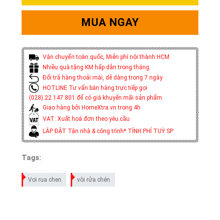
MUA NGAY
Vận chuyển toàn quốc, Miễn phí nội thành HCM
Nhiều quà tặng KM hấp dẫn trong tháng.
Đổi trả hàng thoải mái, dễ dàng trong 7 ngày
HOTLINE Tư vấn bán hàng trực tiếp gọi
(028).22.147.801 để có giá khuyến mãi sản phẩm
Giao hàng bởi HomeXtra.vn trong 4h
VAT: Xuất hoá đơn theo yêu cầu
LẮP ĐẶT Tận nhà & công trình* TÍNH PHÍ TUỲ SP
Tags:
Voi rua chen
vòi rửa chén