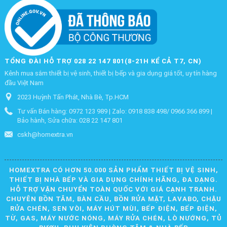
TỔNG ĐÀI HỖ TRỢ 028 22 147 801(8-21H KỂ CẢ T7, CN)
Kênh mua sắm thiết bị vệ sinh, thiết bị bếp và gia dụng giá tốt, uy tín hàng
đầu Việt Nam
2023 Huỳnh Tấn Phát, Nhà Bè, Tp.HCM
Tư vấn Bán hàng: 0972 123 989 | Zalo: 0918 838 498/ 0966 366 899 |
Bảo hành, Sửa chữa: 028 22 147 801
cskh@homextra.vn
HOMEXTRA CÓ HƠN 50.000 SẢN PHẨM THIẾT BỊ VỆ SINH,
THIẾT BỊ NHÀ BẾP VÀ GIA DỤNG CHÍNH HÃNG, ĐA DẠNG.
HỖ TRỢ VẬN CHUYỂN TOÀN QUỐC VỚI GIÁ CẠNH TRANH.
CHUYÊN BỒN TẮM, BÀN CẦU, BỒN RỬA MẶT, LAVABO, CHẬU
RỬA CHÉN, SEN VÒI, MÁY HÚT MÙI, BẾP ĐIỆN, BẾP ĐIỆN,
TỪ, GAS, MÁY NƯỚC NÓNG, MÁY RỬA CHÉN, LÒ NƯỚNG, TỦ