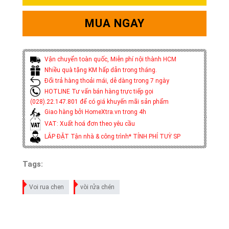
MUA NGAY
Vận chuyển toàn quốc, Miễn phí nội thành HCM
Nhiều quà tặng KM hấp dẫn trong tháng.
Đổi trả hàng thoải mái, dễ dàng trong 7 ngày
HOTLINE Tư vấn bán hàng trực tiếp gọi
(028).22.147.801 để có giá khuyến mãi sản phẩm
Giao hàng bởi HomeXtra.vn trong 4h
VAT: Xuất hoá đơn theo yêu cầu
LẮP ĐẶT Tận nhà & công trình* TÍNH PHÍ TUỲ SP
Tags:
Voi rua chen
vòi rửa chén