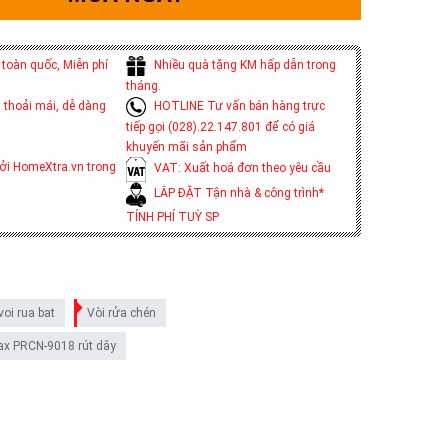
toàn quốc, Miễn phí
Nhiều quà tặng KM hấp dẫn trong
tháng.
 thoải mái, dễ dàng
HOTLINE Tư vấn bán hàng trực
tiếp gọi (028).22.147.801 để có giá
khuyến mãi sản phẩm
ởi HomeXtra.vn trong
VAT: Xuất hoá đơn theo yêu cầu
LẮP ĐẶT Tận nhà & công trình*
TÍNH PHÍ TUỲ SP
voi rua bat
Vòi rửa chén
lax PRCN-9018 rút dây