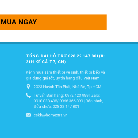
MUA NGAY
TỔNG ĐÀI HỖ TRỢ 028 22 147 801(8-
21H KỂ CẢ T7, CN)
Kênh mua sắm thiết bị vệ sinh, thiết bị bếp và
gia dụng giá tốt, uy tín hàng đầu Việt Nam
2023 Huỳnh Tấn Phát, Nhà Bè, Tp.HCM
Tư vấn Bán hàng: 0972 123 989 | Zalo:
0918 838 498/ 0966 366 899 | Bảo hành,
Sửa chữa: 028 22 147 801
cskh@homextra.vn