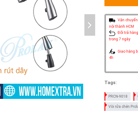
Vận chuyển 
nội thành HCM
Đổi trả hàng
trong 7 ngày
Giao hàng b
4h
Tags:
PRCN-9018
Vòi rửa chén Pro