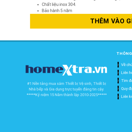
Chất liệu inox 304.
Bảo hành 5 năm
THÊM VÀO G
THÔNG
Về chú
Liên h
Tìm đ
#1 Nền tảng mua sắm Thiết bị Vệ sinh, Thiết bị
Quy đ
Nhà bếp và Gia dụng trực tuyến đáng tin cậy.
*****Kỷ niệm 15 Năm thành lập 2010-2025*****
Liên k