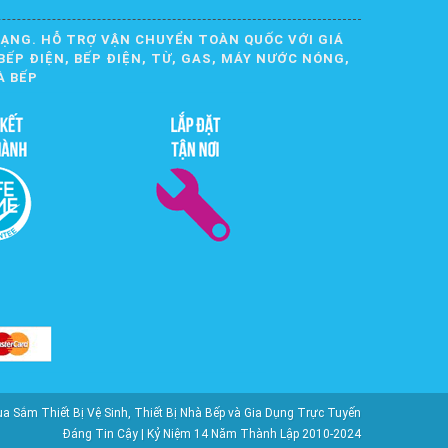
DẠNG. HỖ TRỢ VẬN CHUYỂN TOÀN QUỐC VỚI GIÁ
BẾP ĐIỆN, BẾP ĐIỆN, TỪ, GAS, MÁY NƯỚC NÓNG,
À BẾP
ắm Thiết Bị Vệ Sinh, Thiết Bị Nhà Bếp và Gia Dụng Trực Tuyến
Đáng Tin Cậy | Kỷ Niệm 14 Năm Thành Lập 2010-2024