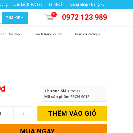
 dụng
Liên kết & Hợp tác
Tài khoản
Đăng nhập / Đăng ký
0
0972 123 989
TÌM KIẾM
 vấn-Hỏi đáp
Khách hàng dự án
Xem e-Catalogs
0₫
Thương hiệu
Prolax
Mã sản phẩm
PRCN-9018
THÊM VÀO GIỎ
MUA NGAY