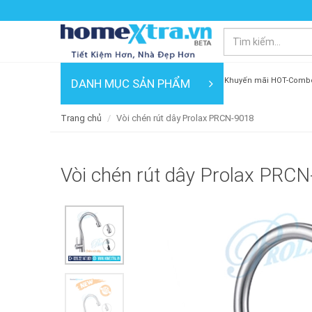
Khuyến mãi HOT-Comb
DANH MỤC SẢN PHẨM
Trang chủ
Vòi chén rút dây Prolax PRCN-9018
Vòi chén rút dây Prolax PRC