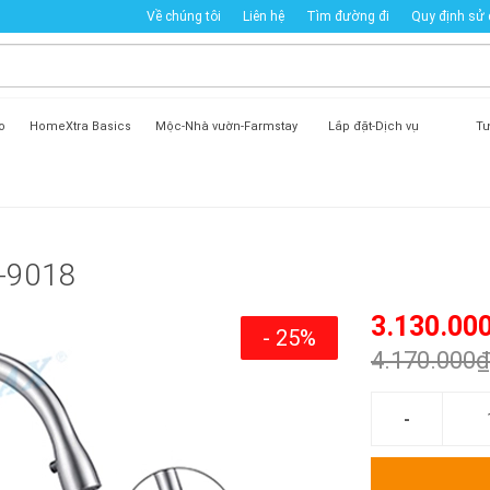
Về chúng tôi
Liên hệ
Tìm đường đi
Quy định sử
o
HomeXtra Basics
Mộc-Nhà vườn-Farmstay
Lắp đặt-Dịch vụ
Tư
N-9018
3.130.00
- 25%
4.170.000₫