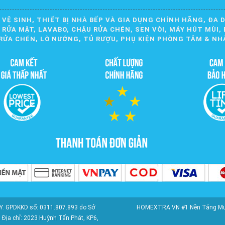
 VỆ SINH, THIẾT BỊ NHÀ BẾP VÀ GIA DỤNG CHÍNH HÃNG, ĐA 
ỬA MẶT, LAVABO, CHẬU RỬA CHÉN, SEN VÒI, MÁY HÚT MÙI, 
RỬA CHÉN, LÒ NƯỚNG, TỦ RƯỢU, PHỤ KIỆN PHÒNG TẮM & NH
. GPDKKD số: 0311.807.893 do Sở
HOMEXTRA.VN #1 Nền Tảng Mua S
Địa chỉ: 2023 Huỳnh Tấn Phát, KP6,