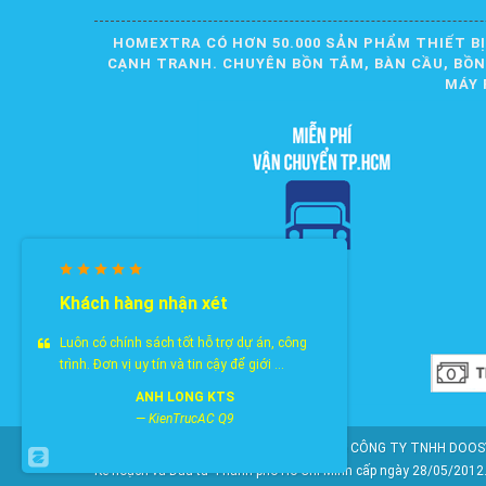
HOMEXTRA CÓ HƠN 50.000 SẢN PHẨM THIẾT BỊ
CẠNH TRANH. CHUYÊN BỒN TẮM, BÀN CẦU, BỒN R
MÁY 
Khách hàng nhận xét
Luôn có chính sách tốt hỗ trợ dự án, công
trình. Đơn vị uy tín và tin cậy để giới ...
ANH LONG KTS
—
KienTrucAC Q9
© 2010-2025 Bản quyền nội dung thuộc về CÔNG TY TNHH DOOSY
Kế hoạch và Đầu tư Thành phố Hồ Chí Minh cấp ngày 28/05/2012. 