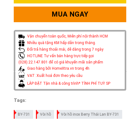
MUA NGAY
Vận chuyển toàn quốc, Miễn phí nội thành HCM
Nhiều quà tặng KM hấp dẫn trong tháng.
Đổi trả hàng thoải mái, dễ dàng trong 7 ngày
HOTLINE Tư vấn bán hàng trực tiếp gọi
(028).22.147.801 để có giá khuyến mãi sản phẩm
Giao hàng bởi HomeXtra.vn trong 4h
VAT: Xuất hoá đơn theo yêu cầu
LẮP ĐẶT Tận nhà & công trình* TÍNH PHÍ TUỲ SP
Tags:
BY-731
Vòi hồ
Vòi hồ inox Berry Thái Lan BY-731