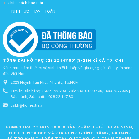
Chính sách bảo mật
HÌNH THỨC THANH TOÁN
TỔNG ĐÀI HỖ TRỢ 028 22 147 801(8-21H KỂ CẢ T7, CN)
Kênh mua sắm thiết bị vệ sinh, thiết bị bếp và gia dụng giá tốt, uy tín hàng
đầu Việt Nam
2023 Huỳnh Tấn Phát, Nhà Bè, Tp.HCM
Tư vấn Bán hàng: 0972 123 989 | Zalo: 0918 838 498/ 0966 366 899 |
Bảo hành, Sửa chữa: 028 22 147 801
cskh@homextra.vn
HOMEXTRA CÓ HƠN 50.000 SẢN PHẨM THIẾT BỊ VỆ SINH,
THIẾT BỊ NHÀ BẾP VÀ GIA DỤNG CHÍNH HÃNG, ĐA DẠNG.
HỖ TRỢ VẬN CHUYỂN TOÀN QUỐC VỚI GIÁ CẠNH TRANH.