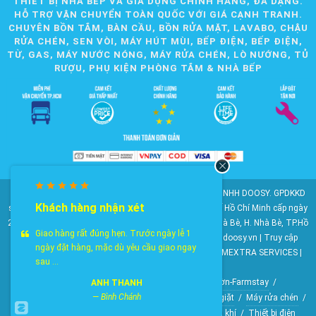
THIẾT BỊ NHÀ BẾP VÀ GIA DỤNG CHÍNH HÃNG, ĐA DẠNG.
HỖ TRỢ VẬN CHUYỂN TOÀN QUỐC VỚI GIÁ CẠNH TRANH.
CHUYÊN BỒN TẮM, BÀN CẦU, BỒN RỬA MẶT, LAVABO, CHẬU
RỬA CHÉN, SEN VÒI, MÁY HÚT MÙI, BẾP ĐIỆN, BẾP ĐIỆN,
TỪ, GAS, MÁY NƯỚC NÓNG, MÁY RỬA CHÉN, LÒ NƯỚNG, TỦ
RƯỢU, PHỤ KIỆN PHÒNG TẮM & NHÀ BẾP
© 2010-2025 Bản quyền nội dung thuộc về CÔNG TY TNHH DOOSY. GPDKKD
Khách hàng nhận xét
số: 0311.807.893 do Sở Kế hoạch và Đầu tư Thành phố Hồ Chí Minh cấp ngày
28/05/2012. Địa chỉ: 2023 Huỳnh Tấn Phát, KP6, TT. Nhà Bè, H. Nhà Bè, TP.Hồ
Giao hàng rất đúng hẹn. Trước ngày lễ 1
Chí Minh. Điện thoại: 028 22 147 801. Email: doosy@doosy.vn | Truy cập
ngày đặt hàng, mặc dù yêu cầu giao ngay
website cùng công ty:
Trang Dịch Vụ Khách Hàng
- HOMEXTRA SERVICES |
sau ...
Công ty TNHH DOOSY
HomeXtra Basics
/
Gói Combo
/
Mộc-Nhà vườn-Farmstay
/
ANH THANH
—
Bình Chánh
Bộ gương tủ chậu
/
Bồn tiểu nam
/
Vòi hồ-Vòi máy giặt
/
Máy rửa chén
/
Máy nước nóng
/
Lò nướng
/
Quạt điều hòa không khí
/
Thiết bị điện