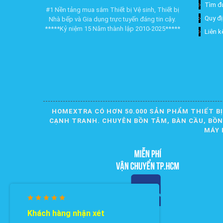
Tìm đ
#1 Nền tảng mua sắm Thiết bị Vệ sinh, Thiết bị
Quy đ
Nhà bếp và Gia dụng trực tuyến đáng tin cậy.
*****Kỷ niệm 15 Năm thành lập 2010-2025*****
Liên k
HOMEXTRA CÓ HƠN 50.000 SẢN PHẨM THIẾT BỊ
CẠNH TRANH. CHUYÊN BỒN TẮM, BÀN CẦU, BỒN R
MÁY 
Khách hàng nhận xét