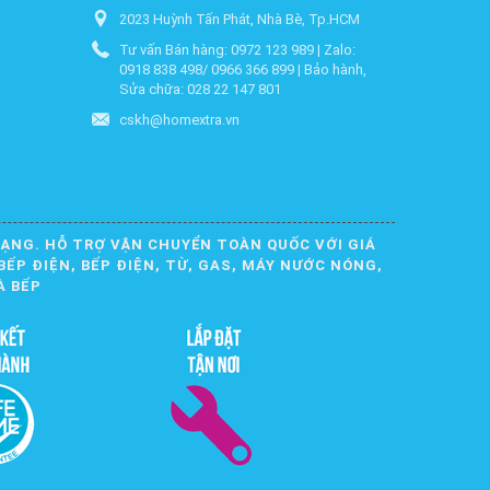
2023 Huỳnh Tấn Phát, Nhà Bè, Tp.HCM
Tư vấn Bán hàng: 0972 123 989 | Zalo:
0918 838 498/ 0966 366 899 | Bảo hành,
Sửa chữa: 028 22 147 801
cskh@homextra.vn
DẠNG. HỖ TRỢ VẬN CHUYỂN TOÀN QUỐC VỚI GIÁ
BẾP ĐIỆN, BẾP ĐIỆN, TỪ, GAS, MÁY NƯỚC NÓNG,
À BẾP