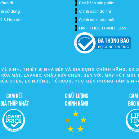
ường đi
Bảo hành sản phẩm
ịnh sử dụng
Chính sách đổi trả
ết & Hợp tác
Chính sách bảo mật
HÌNH THỨC THANH TOÁN
 VỆ SINH, THIẾT BỊ NHÀ BẾP VÀ GIA DỤNG CHÍNH HÃNG, ĐA 
ỬA MẶT, LAVABO, CHẬU RỬA CHÉN, SEN VÒI, MÁY HÚT MÙI, 
RỬA CHÉN, LÒ NƯỚNG, TỦ RƯỢU, PHỤ KIỆN PHÒNG TẮM & NH