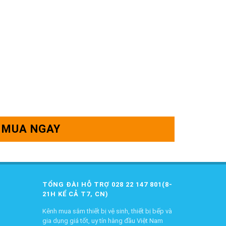
MUA NGAY
TỔNG ĐÀI HỖ TRỢ 028 22 147 801(8-
21H KỂ CẢ T7, CN)
Kênh mua sắm thiết bị vệ sinh, thiết bị bếp và
gia dụng giá tốt, uy tín hàng đầu Việt Nam