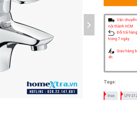
Vận chuyển 
nội thành HCM
Đổi trả hàng
trong 7 ngày
Giao hàng b
4h
Tags:
Inax
LFV-21