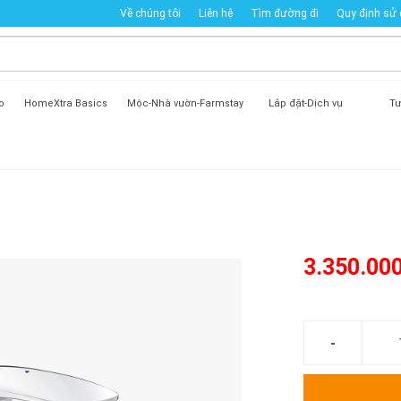
Về chúng tôi
Liên hệ
Tìm đường đi
Quy định sử
o
HomeXtra Basics
Mộc-Nhà vườn-Farmstay
Lắp đặt-Dịch vụ
Tư
3.350.00