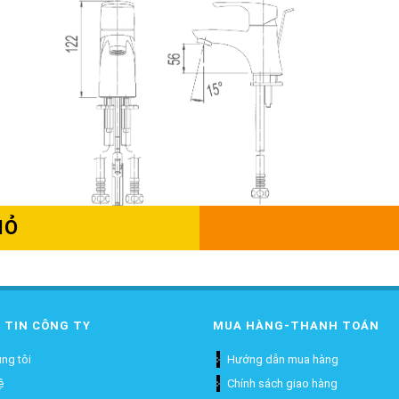
IỎ
 TIN CÔNG TY
MUA HÀNG-THANH TOÁN
ng tôi
Hướng dẫn mua hàng
ệ
Chính sách giao hàng