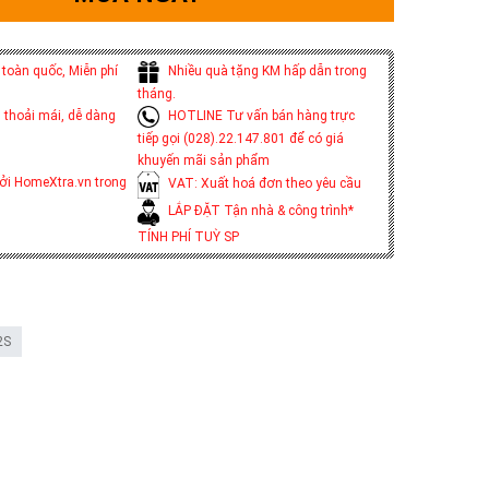
toàn quốc, Miễn phí
Nhiều quà tặng KM hấp dẫn trong
tháng.
 thoải mái, dễ dàng
HOTLINE Tư vấn bán hàng trực
tiếp gọi (028).22.147.801 để có giá
khuyến mãi sản phẩm
ởi HomeXtra.vn trong
VAT: Xuất hoá đơn theo yêu cầu
LẮP ĐẶT Tận nhà & công trình*
TÍNH PHÍ TUỲ SP
2S