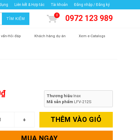
 dụng
Liên kết & Hợp tác
Tài khoản
Đăng nhập / Đăng ký
0
0972 123 989
TÌM KIẾM
 vấn-Hỏi đáp
Khách hàng dự án
Xem e-Catalogs
0₫
Thương hiệu
Inax
Mã sản phẩm
LFV-212S
THÊM VÀO GIỎ
MUA NGAY