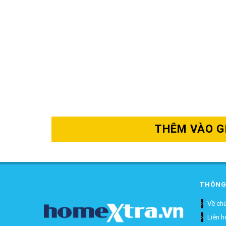
THÊM VÀO G
THÔNG
Về chú
Liên h