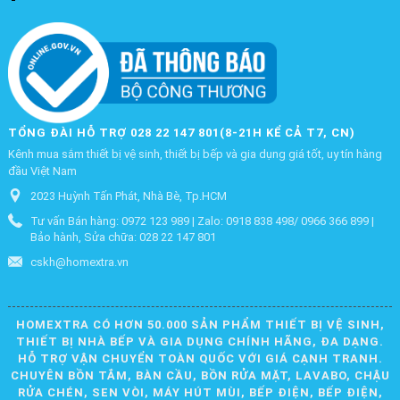
TỔNG ĐÀI HỖ TRỢ 028 22 147 801(8-21H KỂ CẢ T7, CN)
Kênh mua sắm thiết bị vệ sinh, thiết bị bếp và gia dụng giá tốt, uy tín hàng
đầu Việt Nam
2023 Huỳnh Tấn Phát, Nhà Bè, Tp.HCM
Tư vấn Bán hàng: 0972 123 989 | Zalo: 0918 838 498/ 0966 366 899 |
Bảo hành, Sửa chữa: 028 22 147 801
cskh@homextra.vn
HOMEXTRA CÓ HƠN 50.000 SẢN PHẨM THIẾT BỊ VỆ SINH,
THIẾT BỊ NHÀ BẾP VÀ GIA DỤNG CHÍNH HÃNG, ĐA DẠNG.
HỖ TRỢ VẬN CHUYỂN TOÀN QUỐC VỚI GIÁ CẠNH TRANH.
CHUYÊN BỒN TẮM, BÀN CẦU, BỒN RỬA MẶT, LAVABO, CHẬU
RỬA CHÉN, SEN VÒI, MÁY HÚT MÙI, BẾP ĐIỆN, BẾP ĐIỆN,