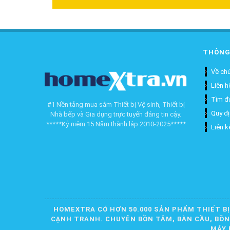
THÔNG
Về chú
Liên h
Tìm đ
#1 Nền tảng mua sắm Thiết bị Vệ sinh, Thiết bị
Quy đ
Nhà bếp và Gia dụng trực tuyến đáng tin cậy.
*****Kỷ niệm 15 Năm thành lập 2010-2025*****
Liên k
HOMEXTRA CÓ HƠN 50.000 SẢN PHẨM THIẾT BỊ
CẠNH TRANH. CHUYÊN BỒN TẮM, BÀN CẦU, BỒN R
MÁY 