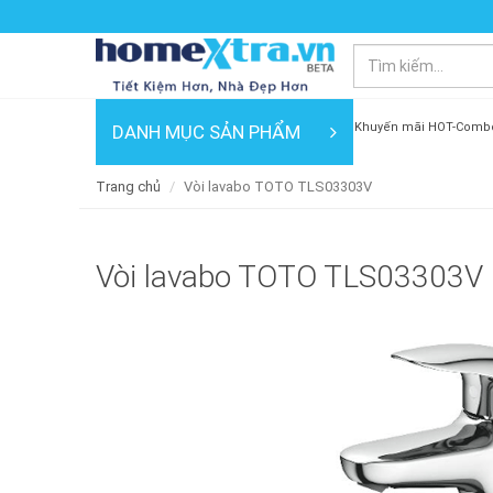
Khuyến mãi HOT-Comb
DANH MỤC SẢN PHẨM
Trang chủ
Vòi lavabo TOTO TLS03303V
Vòi lavabo TOTO TLS03303V