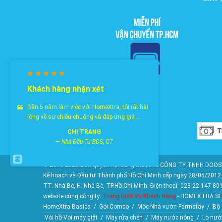
Khách hàng nhận xét
Gần 5 năm làm việc với HomeXtra, tôi rất hài
lòng về sự chiều chuộng và đáp ứng giá ...
CHỊ TRANG
—
Nhà Đầu Tư BDS, Q7
© 2010-2025 Bản quyền nội dung thuộc về CÔNG TY TNHH DOOSY
Kế hoạch và Đầu tư Thành phố Hồ Chí Minh cấp ngày 28/05/2012. 
TT. Nhà Bè, H. Nhà Bè, TP.Hồ Chí Minh. Điện thoại: 028 22 147 80
website cùng công ty:
Trang Dịch Vụ Khách Hàng
- HOMEXTRA SE
HomeXtra Basics
/
Gói Combo
/
Mộc-Nhà vườn-Farmstay
/
Bộ 
Vòi hồ-Vòi máy giặt
/
Máy rửa chén
/
Máy nước nóng
/
Lò nướ