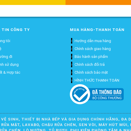
 TIN CÔNG TY
MUA HÀNG-THANH TOÁN
ng tôi
Hướng dẫn mua hàng
ệ
Chính sách giao hàng
ường đi
Bảo hành sản phẩm
ịnh sử dụng
Chính sách đổi trả
ết & Hợp tác
Chính sách bảo mật
HÌNH THỨC THANH TOÁN
 VỆ SINH, THIẾT BỊ NHÀ BẾP VÀ GIA DỤNG CHÍNH HÃNG, ĐA 
ỬA MẶT, LAVABO, CHẬU RỬA CHÉN, SEN VÒI, MÁY HÚT MÙI, 
RỬA CHÉN, LÒ NƯỚNG, TỦ RƯỢU, PHỤ KIỆN PHÒNG TẮM & NH