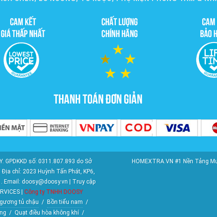
. GPDKKD số: 0311.807.893 do Sở
HOMEXTRA.VN #1 Nền Tảng Mua S
Địa chỉ: 2023 Huỳnh Tấn Phát, KP6,
1. Email: doosy@doosy.vn | Truy cập
RVICES |
Công ty TNHH DOOSY
gương tủ chậu
/
Bồn tiểu nam
/
ng
/
Quạt điều hòa không khí
/