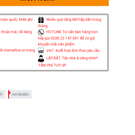
toàn quốc, Miễn phí
Nhiều quà tặng KM hấp dẫn trong
tháng.
 thoải mái, dễ dàng
HOTLINE Tư vấn bán hàng trực
tiếp gọi (028).22.147.801 để có giá
khuyến mãi sản phẩm
ởi HomeXtra.vn trong
VAT: Xuất hoá đơn theo yêu cầu
LẮP ĐẶT Tận nhà & công trình*
TÍNH PHÍ TUỲ SP
nh
voi lavabo