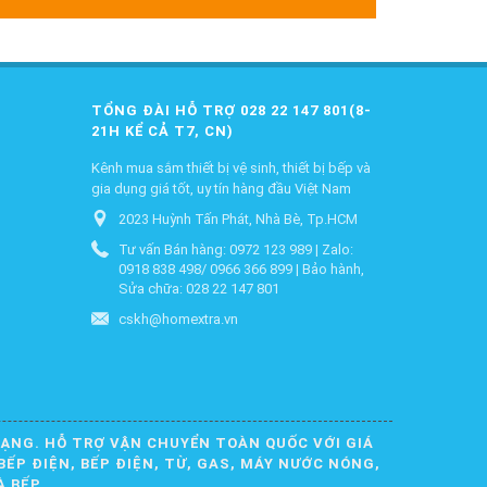
TỔNG ĐÀI HỖ TRỢ 028 22 147 801(8-
21H KỂ CẢ T7, CN)
Kênh mua sắm thiết bị vệ sinh, thiết bị bếp và
gia dụng giá tốt, uy tín hàng đầu Việt Nam
2023 Huỳnh Tấn Phát, Nhà Bè, Tp.HCM
Tư vấn Bán hàng: 0972 123 989 | Zalo:
0918 838 498/ 0966 366 899 | Bảo hành,
Sửa chữa: 028 22 147 801
cskh@homextra.vn
DẠNG. HỖ TRỢ VẬN CHUYỂN TOÀN QUỐC VỚI GIÁ
BẾP ĐIỆN, BẾP ĐIỆN, TỪ, GAS, MÁY NƯỚC NÓNG,
À BẾP