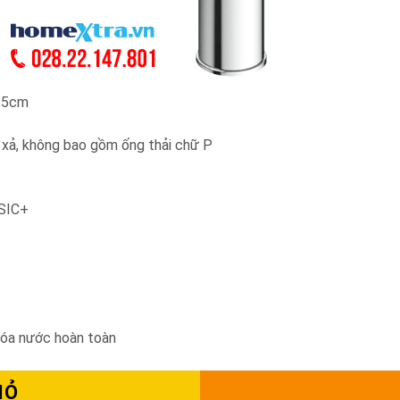
9.5cm
xả, không bao gồm ống thải chữ P
ASIC+
hóa nước hoàn toàn
IỎ