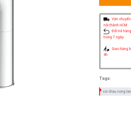
Vận chuyển 
nội thành HCM
Đổi trả hàng
trong 7 ngày
Giao hàng b
4h
Tags:
voi chau nong la