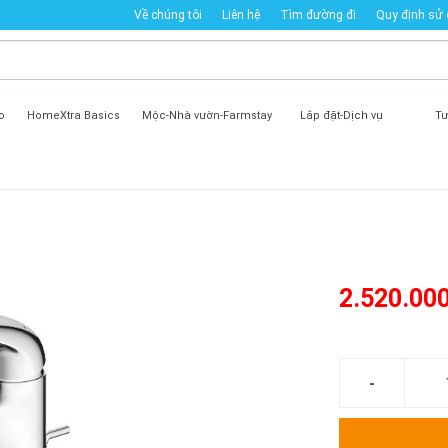
Về chúng tôi
Liên hệ
Tìm đường đi
Quy định sử
o
HomeXtra Basics
Mộc-Nhà vườn-Farmstay
Lắp đặt-Dịch vụ
Tư
2.520.00