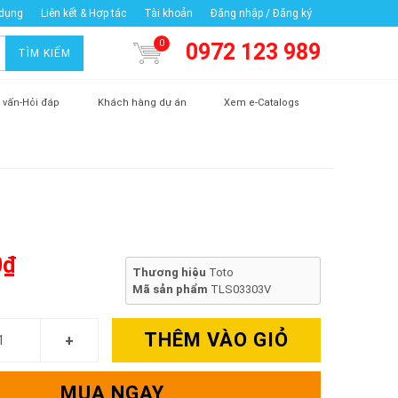
 dụng
Liên kết & Hợp tác
Tài khoản
Đăng nhập / Đăng ký
0
0972 123 989
TÌM KIẾM
 vấn-Hỏi đáp
Khách hàng dự án
Xem e-Catalogs
0₫
Thương hiệu
Toto
Mã sản phẩm
TLS03303V
THÊM VÀO GIỎ
MUA NGAY