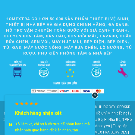
HOMEXTRA CÓ HƠN 50.000 SẢN PHẨM THIẾT BỊ VỆ SINH,
THIẾT BỊ NHÀ BẾP VÀ GIA DỤNG CHÍNH HÃNG, ĐA DẠNG.
HỖ TRỢ VẬN CHUYỂN TOÀN QUỐC VỚI GIÁ CẠNH TRANH.
CHUYÊN BỒN TẮM, BÀN CẦU, BỒN RỬA MẶT, LAVABO, CHẬU
RỬA CHÉN, SEN VÒI, MÁY HÚT MÙI, BẾP ĐIỆN, BẾP ĐIỆN,
TỪ, GAS, MÁY NƯỚC NÓNG, MÁY RỬA CHÉN, LÒ NƯỚNG, TỦ
RƯỢU, PHỤ KIỆN PHÒNG TẮM & NHÀ BẾP
© 2010-2025 Bản quyền nội dung thuộc về CÔNG TY TNHH DOOSY. GPDKKD
Khách hàng nhận xét
số: 0311.807.893 do Sở Kế hoạch và Đầu tư Thành phố Hồ Chí Minh cấp ngày
28/05/2012. Địa chỉ: 2023 Huỳnh Tấn Phát, KP6, TT. Nhà Bè, H. Nhà Bè, TP.Hồ
Tôi làm vp, chỉ rỗi buổi trưa để nhận hàng mà
Chí Minh. Điện thoại: 028 22 147 801. Email: doosy@doosy.vn | Truy cập
nhân viên giao hàng rất kiên nhẫn, tận ...
website cùng công ty:
Trang Dịch Vụ Khách Hàng
- HOMEXTRA SERVICES |