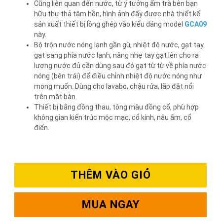
Cũng liên quan đến nước, từ ý tưởng ấm trà bên bạn
hữu thư thả tâm hồn, hình ảnh đấy được nhà thiết kế
sản xuất thiết bị lồng ghép vào kiểu dáng model
GCA09
này.
Bộ trộn nước nóng lạnh gần gù, nhiệt độ nước, gạt tay
gạt sang phía nước lạnh, nâng nhẹ tay gạt lên cho ra
lượng nước đủ cần dùng sau đó gạt từ từ về phía nước
nóng (bên trái) để điều chỉnh nhiệt độ nước nóng như
mong muốn. Dùng cho lavabo, chậu rửa, lắp đặt nổi
trên mặt bàn.
Thiết bị bằng đồng thau, tông màu đồng cổ, phù hợp
không gian kiến trúc mộc mạc, cổ kính, nâu ấm, cổ
điển.
THÊM VÀO GIỎ
MUA NGAY