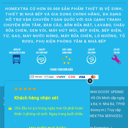
HOMEXTRA CÓ HƠN 50.000 SẢN PHẨM THIẾT BỊ VỆ SINH,
THIẾT BỊ NHÀ BẾP VÀ GIA DỤNG CHÍNH HÃNG, ĐA DẠNG.
HỖ TRỢ VẬN CHUYỂN TOÀN QUỐC VỚI GIÁ CẠNH TRANH.
CHUYÊN BỒN TẮM, BÀN CẦU, BỒN RỬA MẶT, LAVABO, CHẬU
RỬA CHÉN, SEN VÒI, MÁY HÚT MÙI, BẾP ĐIỆN, BẾP ĐIỆN,
TỪ, GAS, MÁY NƯỚC NÓNG, MÁY RỬA CHÉN, LÒ NƯỚNG, TỦ
RƯỢU, PHỤ KIỆN PHÒNG TẮM & NHÀ BẾP
© 2010-2025 Bản quyền nội dung thuộc về CÔNG TY TNHH DOOSY. GPDKKD
Khách hàng nhận xét
số: 0311.807.893 do Sở Kế hoạch và Đầu tư Thành phố Hồ Chí Minh cấp ngày
28/05/2012. Địa chỉ: 2023 Huỳnh Tấn Phát, KP6, TT. Nhà Bè, H. Nhà Bè, TP.Hồ
Chủ đầu tư y/c trong ngày mai tôi phải hoàn
Chí Minh. Điện thoại: 028 22 147 801. Email: doosy@doosy.vn | Truy cập
thiện 3 phòng vệ sinh. Ngay trong buổi chiều
website cùng công ty:
Trang Dịch Vụ Khách Hàng
- HOMEXTRA SERVICES |
...
Công ty TNHH DOOSY
HomeXtra Basics
/
Gói Combo
/
Mộc-Nhà vườn-Farmstay
/