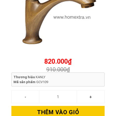
820.000₫
910.000₫
Thương hiệu
KANLY
Mã sản phẩm
GCV109
THÊM VÀO GIỎ