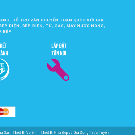
DẠNG. HỖ TRỢ VẬN CHUYỂN TOÀN QUỐC VỚI GIÁ
BẾP ĐIỆN, BẾP ĐIỆN, TỪ, GAS, MÁY NƯỚC NÓNG,
À BẾP
ắm Thiết Bị Vệ Sinh, Thiết Bị Nhà Bếp và Gia Dụng Trực Tuyến