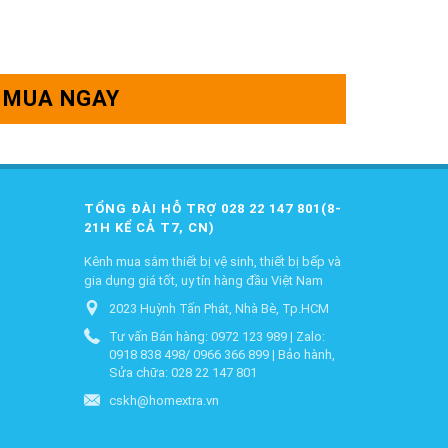
MUA NGAY
TỔNG ĐÀI HỖ TRỢ 028 22 147 801(8-
21H KỂ CẢ T7, CN)
Kênh mua sắm thiết bị vệ sinh, thiết bị bếp và
gia dụng giá tốt, uy tín hàng đầu Việt Nam
2023 Huỳnh Tấn Phát, Nhà Bè, Tp.HCM
Tư vấn Bán hàng: 0972 123 989 | Zalo:
0918 838 498/ 0966 366 899 | Bảo hành,
Sửa chữa: 028 22 147 801
cskh@homextra.vn