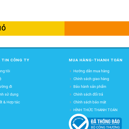
IỎ
 TIN CÔNG TY
MUA HÀNG-THANH TOÁN
ng tôi
Hướng dẫn mua hàng
ệ
Chính sách giao hàng
ường đi
Bảo hành sản phẩm
ịnh sử dụng
Chính sách đổi trả
ết & Hợp tác
Chính sách bảo mật
HÌNH THỨC THANH TOÁN