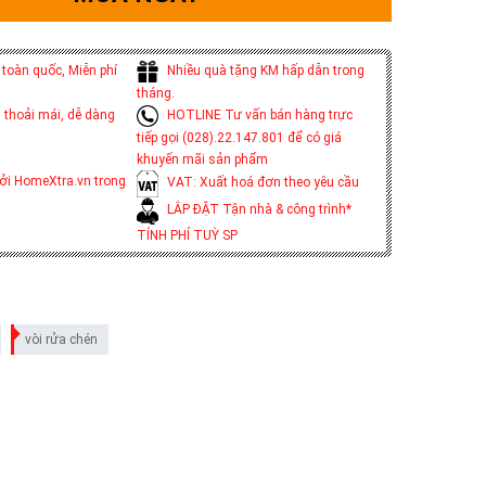
toàn quốc, Miễn phí
Nhiều quà tặng KM hấp dẫn trong
tháng.
 thoải mái, dễ dàng
HOTLINE Tư vấn bán hàng trực
tiếp gọi (028).22.147.801 để có giá
khuyến mãi sản phẩm
ởi HomeXtra.vn trong
VAT: Xuất hoá đơn theo yêu cầu
LẮP ĐẶT Tận nhà & công trình*
TÍNH PHÍ TUỲ SP
vòi rửa chén