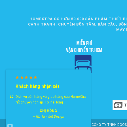
HOMEXTRA CÓ HƠN 50.000 SẢN PHẨM THIẾT BỊ
CẠNH TRANH. CHUYÊN BỒN TẮM, BÀN CẦU, BỒN R
MÁY 
Khách hàng nhận xét
Dịch vụ bán hàng và giao hàng của HomeXtra
rất chuyên nghiệp. Tôi hài lòng !
CHỊ HỒNG
—
GD Tân Việt Design
© 2010-2025 Bản quyền nội dung thuộc về CÔNG TY TNHH DOOSY