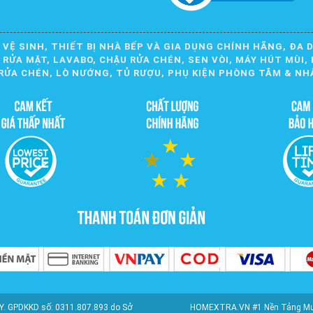
 VỆ SINH, THIẾT BỊ NHÀ BẾP VÀ GIA DỤNG CHÍNH HÃNG, ĐA 
ỬA MẶT, LAVABO, CHẬU RỬA CHÉN, SEN VÒI, MÁY HÚT MÙI, 
RỬA CHÉN, LÒ NƯỚNG, TỦ RƯỢU, PHỤ KIỆN PHÒNG TẮM & NH
. GPDKKD số: 0311.807.893 do Sở
HOMEXTRA.VN #1 Nền Tảng Mua S