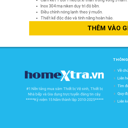
Inox 304 mạ niken duy trì độ bền.
Điều chỉnh nóng lạnh theo ý muốn.
Thiết kế độc đáo và tính năng hoàn hảo.
THÊM VÀO G
THÔNG
Về chú
Liên h
Tìm đ
#1 Nền tảng mua sắm Thiết bị Vệ sinh, Thiết bị
Quy đ
Nhà bếp và Gia dụng trực tuyến đáng tin cậy.
*****Kỷ niệm 15 Năm thành lập 2010-2025*****
Liên k