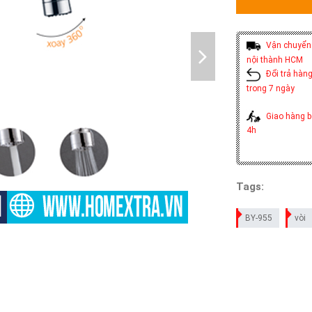
Vận chuyển 
nội thành HCM
Đổi trả hàng
trong 7 ngày
Giao hàng b
4h
Tags:
BY-955
vòi