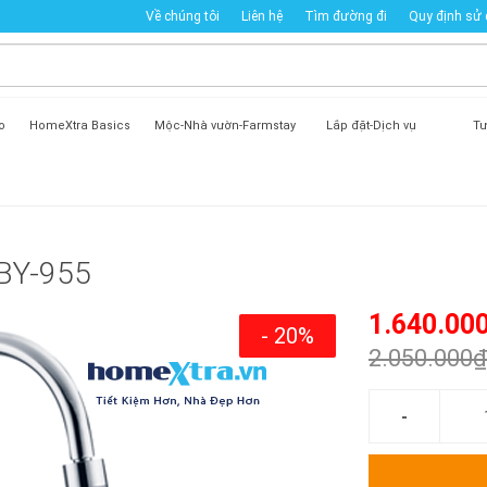
Về chúng tôi
Liên hệ
Tìm đường đi
Quy định sử
o
HomeXtra Basics
Mộc-Nhà vườn-Farmstay
Lắp đặt-Dịch vụ
Tư
 BY-955
1.640.00
- 20%
2.050.000₫