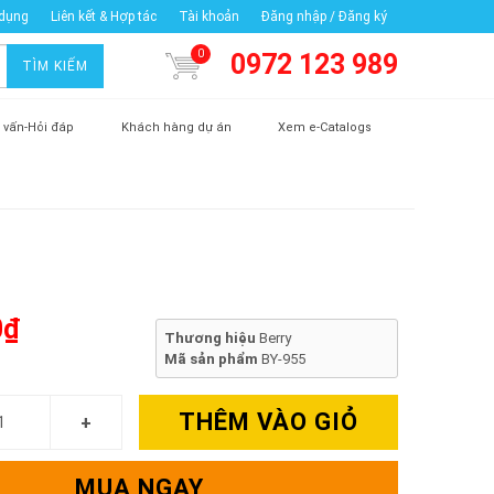
 dụng
Liên kết & Hợp tác
Tài khoản
Đăng nhập / Đăng ký
0
0972 123 989
TÌM KIẾM
 vấn-Hỏi đáp
Khách hàng dự án
Xem e-Catalogs
0₫
Thương hiệu
Berry
Mã sản phẩm
BY-955
THÊM VÀO GIỎ
MUA NGAY