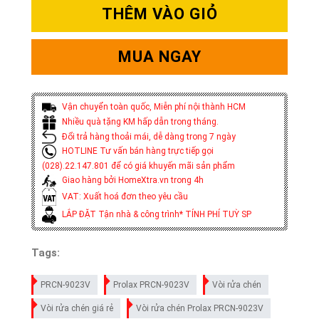
THÊM VÀO GIỎ
MUA NGAY
Vận chuyển toàn quốc, Miễn phí nội thành HCM
Nhiều quà tặng KM hấp dẫn trong tháng.
Đổi trả hàng thoải mái, dễ dàng trong 7 ngày
HOTLINE Tư vấn bán hàng trực tiếp gọi
(028).22.147.801 để có giá khuyến mãi sản phẩm
Giao hàng bởi HomeXtra.vn trong 4h
VAT: Xuất hoá đơn theo yêu cầu
LẮP ĐẶT Tận nhà & công trình* TÍNH PHÍ TUỲ SP
Tags:
PRCN-9023V
Prolax PRCN-9023V
Vòi rửa chén
Vòi rửa chén giá rẻ
Vòi rửa chén Prolax PRCN-9023V