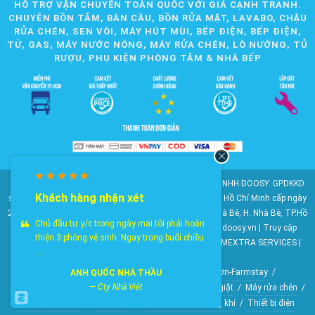
HỖ TRỢ VẬN CHUYỂN TOÀN QUỐC VỚI GIÁ CẠNH TRANH.
CHUYÊN BỒN TẮM, BÀN CẦU, BỒN RỬA MẶT, LAVABO, CHẬU
RỬA CHÉN, SEN VÒI, MÁY HÚT MÙI, BẾP ĐIỆN, BẾP ĐIỆN,
TỪ, GAS, MÁY NƯỚC NÓNG, MÁY RỬA CHÉN, LÒ NƯỚNG, TỦ
RƯỢU, PHỤ KIỆN PHÒNG TẮM & NHÀ BẾP
© 2010-2025 Bản quyền nội dung thuộc về CÔNG TY TNHH DOOSY. GPDKKD
Khách hàng nhận xét
số: 0311.807.893 do Sở Kế hoạch và Đầu tư Thành phố Hồ Chí Minh cấp ngày
28/05/2012. Địa chỉ: 2023 Huỳnh Tấn Phát, KP6, TT. Nhà Bè, H. Nhà Bè, TP.Hồ
Chủ đầu tư y/c trong ngày mai tôi phải hoàn
Chí Minh. Điện thoại: 028 22 147 801. Email: doosy@doosy.vn | Truy cập
thiện 3 phòng vệ sinh. Ngay trong buổi chiều
website cùng công ty:
Trang Dịch Vụ Khách Hàng
- HOMEXTRA SERVICES |
...
Công ty TNHH DOOSY
HomeXtra Basics
/
Gói Combo
/
Mộc-Nhà vườn-Farmstay
/
ANH QUỐC NHÀ THẦU
—
Cty Nhà Việt
Bộ gương tủ chậu
/
Bồn tiểu nam
/
Vòi hồ-Vòi máy giặt
/
Máy rửa chén
/
Máy nước nóng
/
Lò nướng
/
Quạt điều hòa không khí
/
Thiết bị điện