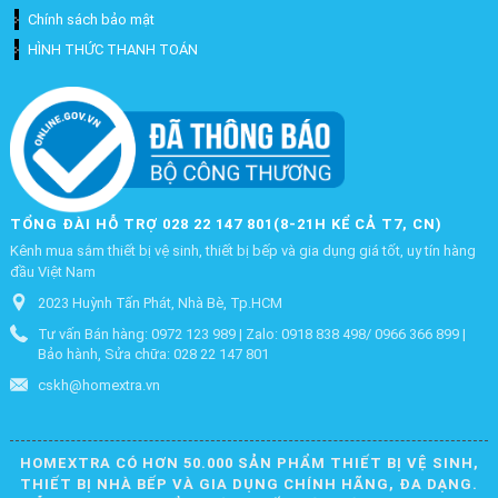
Chính sách bảo mật
HÌNH THỨC THANH TOÁN
TỔNG ĐÀI HỖ TRỢ 028 22 147 801(8-21H KỂ CẢ T7, CN)
Kênh mua sắm thiết bị vệ sinh, thiết bị bếp và gia dụng giá tốt, uy tín hàng
đầu Việt Nam
2023 Huỳnh Tấn Phát, Nhà Bè, Tp.HCM
Tư vấn Bán hàng: 0972 123 989 | Zalo: 0918 838 498/ 0966 366 899 |
Bảo hành, Sửa chữa: 028 22 147 801
cskh@homextra.vn
HOMEXTRA CÓ HƠN 50.000 SẢN PHẨM THIẾT BỊ VỆ SINH,
THIẾT BỊ NHÀ BẾP VÀ GIA DỤNG CHÍNH HÃNG, ĐA DẠNG.