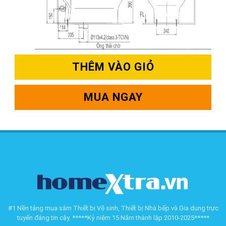
THÊM VÀO GIỎ
MUA NGAY
#1 Nền tảng mua sắm Thiết bị Vệ sinh, Thiết bị Nhà bếp và Gia dụng trực
tuyến đáng tin cậy. *****Kỷ niệm 15 Năm thành lập 2010-2025*****