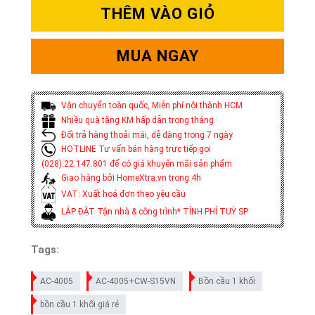
THÊM VÀO GIỎ
MUA NGAY
Vận chuyển toàn quốc, Miễn phí nội thành HCM
Nhiều quà tặng KM hấp dẫn trong tháng.
Đổi trả hàng thoải mái, dễ dàng trong 7 ngày
HOTLINE Tư vấn bán hàng trực tiếp gọi
(028).22.147.801 để có giá khuyến mãi sản phẩm
Giao hàng bởi HomeXtra.vn trong 4h
VAT: Xuất hoá đơn theo yêu cầu
LẮP ĐẶT Tận nhà & công trình* TÍNH PHÍ TUỲ SP
Tags:
AC-4005
AC-4005+CW-S15VN
Bồn cầu 1 khối
bồn cầu 1 khối giá rẻ