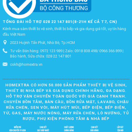
TỔNG ĐÀI HỖ TRỢ 028 22 147 801(8-21H KỂ CẢ T7, CN)
Kênh mua sắm thiết bị vệ sinh, thiết bị bếp và gia dụng giá tốt, uy tín hàng
đầu Việt Nam
2023 Huỳnh Tấn Phát, Nhà Bè, Tp.HCM
Tư vấn Bán hàng: 0972 123 989 | Zalo: 0918 838 498/ 0966 366 899 |
Bảo hành, Sửa chữa: 028 22 147 801
cskh@homextra.vn
HOMEXTRA CÓ HƠN 50.000 SẢN PHẨM THIẾT BỊ VỆ SINH,
THIẾT BỊ NHÀ BẾP VÀ GIA DỤNG CHÍNH HÃNG, ĐA DẠNG.
HỖ TRỢ VẬN CHUYỂN TOÀN QUỐC VỚI GIÁ CẠNH TRANH.
CHUYÊN BỒN TẮM, BÀN CẦU, BỒN RỬA MẶT, LAVABO, CHẬU
RỬA CHÉN, SEN VÒI, MÁY HÚT MÙI, BẾP ĐIỆN, BẾP ĐIỆN,
TỪ, GAS, MÁY NƯỚC NÓNG, MÁY RỬA CHÉN, LÒ NƯỚNG, TỦ
RƯỢU, PHỤ KIỆN PHÒNG TẮM & NHÀ BẾP