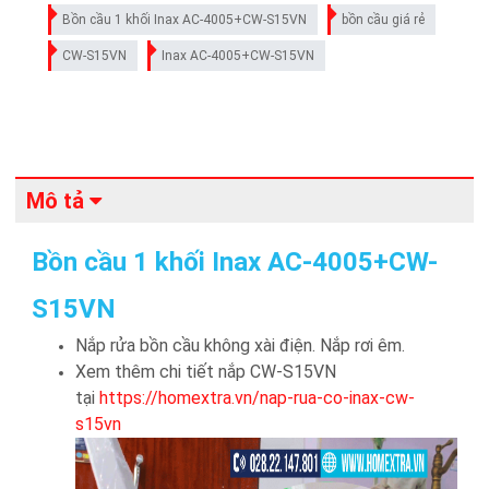
Bồn cầu 1 khối Inax AC-4005+CW-S15VN
bồn cầu giá rẻ
CW-S15VN
Inax AC-4005+CW-S15VN
Mô tả
Bồn cầu 1 khối Inax AC-4005+CW-
S15VN
Nắp rửa bồn cầu không xài điện. Nắp rơi êm.
Xem thêm chi tiết nắp CW-S15VN
tại
https://homextra.vn/nap-rua-co-inax-cw-
s15vn