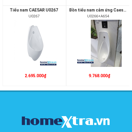
Tiểu nam CAESAR U0267
Bồn tiểu nam cảm ứng Caesar U0266+A654
U0267
U0266+A654
2.695.000₫
9.768.000₫