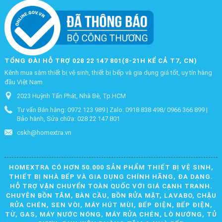
TỔNG ĐÀI HỖ TRỢ 028 22 147 801(8-21H KỂ CẢ T7, CN)
Kênh mua sắm thiết bị vệ sinh, thiết bị bếp và gia dụng giá tốt, uy tín hàng
đầu Việt Nam
2023 Huỳnh Tấn Phát, Nhà Bè, Tp.HCM
Tư vấn Bán hàng: 0972 123 989 | Zalo: 0918 838 498/ 0966 366 899 |
Bảo hành, Sửa chữa: 028 22 147 801
cskh@homextra.vn
HOMEXTRA CÓ HƠN 50.000 SẢN PHẨM THIẾT BỊ VỆ SINH,
THIẾT BỊ NHÀ BẾP VÀ GIA DỤNG CHÍNH HÃNG, ĐA DẠNG.
HỖ TRỢ VẬN CHUYỂN TOÀN QUỐC VỚI GIÁ CẠNH TRANH.
CHUYÊN BỒN TẮM, BÀN CẦU, BỒN RỬA MẶT, LAVABO, CHẬU
RỬA CHÉN, SEN VÒI, MÁY HÚT MÙI, BẾP ĐIỆN, BẾP ĐIỆN,
TỪ, GAS, MÁY NƯỚC NÓNG, MÁY RỬA CHÉN, LÒ NƯỚNG, TỦ