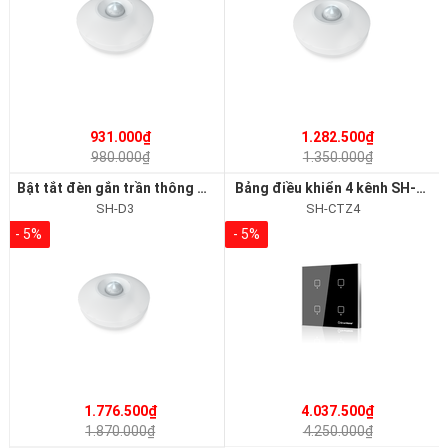
931.000₫
1.282.500₫
980.000₫
1.350.000₫
Bật tắt đèn gắn trần thông minh SH-D3 Smart Home
Bảng điều khiển 4 kênh SH-CTZ4 Smart Home
SH-D3
SH-CTZ4
- 5%
- 5%
1.776.500₫
4.037.500₫
1.870.000₫
4.250.000₫