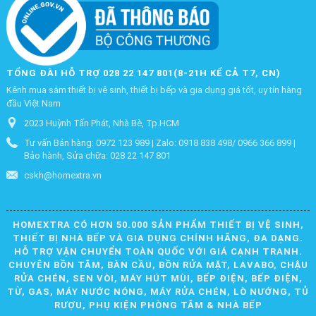
TỔNG ĐÀI HỖ TRỢ 028 22 147 801(8-21H KỂ CẢ T7, CN)
Kênh mua sắm thiết bị vệ sinh, thiết bị bếp và gia dụng giá tốt, uy tín hàng
đầu Việt Nam
2023 Huỳnh Tấn Phát, Nhà Bè, Tp.HCM
Tư vấn Bán hàng: 0972 123 989 | Zalo: 0918 838 498/ 0966 366 899 |
Bảo hành, Sửa chữa: 028 22 147 801
cskh@homextra.vn
HOMEXTRA CÓ HƠN 50.000 SẢN PHẨM THIẾT BỊ VỆ SINH,
THIẾT BỊ NHÀ BẾP VÀ GIA DỤNG CHÍNH HÃNG, ĐA DẠNG.
HỖ TRỢ VẬN CHUYỂN TOÀN QUỐC VỚI GIÁ CẠNH TRANH.
CHUYÊN BỒN TẮM, BÀN CẦU, BỒN RỬA MẶT, LAVABO, CHẬU
RỬA CHÉN, SEN VÒI, MÁY HÚT MÙI, BẾP ĐIỆN, BẾP ĐIỆN,
TỪ, GAS, MÁY NƯỚC NÓNG, MÁY RỬA CHÉN, LÒ NƯỚNG, TỦ
RƯỢU, PHỤ KIỆN PHÒNG TẮM & NHÀ BẾP