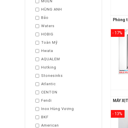
MOEN
HÙNG ANH
Bảo
Waters
- 17%
HOBIG
Toàn Mỹ
Hwata
AQUALEM
Hotking
Stonesinks
Atlantic
CENTON
Fendi
Inox Hùng Vương
- 13%
BKF
American