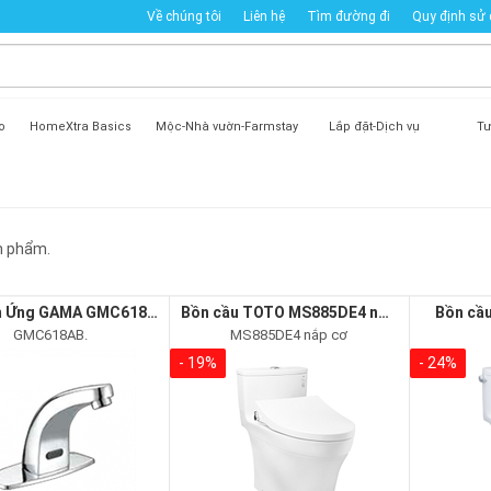
Về chúng tôi
Liên hệ
Tìm đường đi
Quy định sử
o
HomeXtra Basics
Mộc-Nhà vườn-Farmstay
Lắp đặt-Dịch vụ
Tư
 phẩm.
Vòi Cảm Ứng GAMA GMC618AB.
Bồn cầu TOTO MS885DE4 nắp cơ
Bồn cầ
GMC618AB.
MS885DE4 nắp cơ
- 19%
- 24%