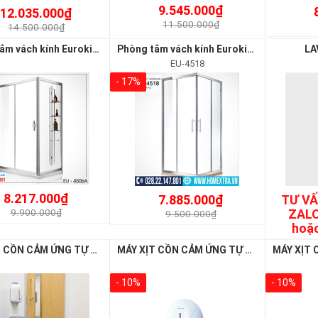
9.545.000₫
12.035.000₫
11.500.000₫
14.500.000₫
Phòng tắm vách kính Euroking EU-4506A
Phòng tắm vách kính Euroking EU-4518
LA
EU-4518
- 17%
8.217.000₫
7.885.000₫
TƯ VẤ
ZALO
9.900.000₫
9.500.000₫
hoặc
MÁY XỊT CỒN CẢM ỨNG TỰ ĐỘNG ( CHÂN ĐỨNG INOX) - ATMOR – AT110A
MÁY XỊT CỒN CẢM ỨNG TỰ ĐỘNG (TREO TƯỜNG) ATMOR – AT110
- 10%
- 10%