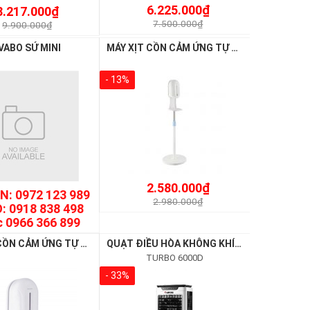
6.225.000₫
8.217.000₫
7.500.000₫
9.900.000₫
VABO SỨ MINI
MÁY XỊT CỒN CẢM ỨNG TỰ ĐỘNG ( CHÂN ĐỨNG) - ATMOR – AT110A1
- 13%
2.580.000₫
N: 0972 123 989
2.980.000₫
: 0918 838 498
 0966 366 899
MÁY XỊT CỒN CẢM ỨNG TỰ ĐỘNG ( ĐỂ BÀN ) ATMOR – AT110B
QUẠT ĐIỀU HÒA KHÔNG KHÍ RAPIDO TURBO 6000D
TURBO 6000D
- 33%