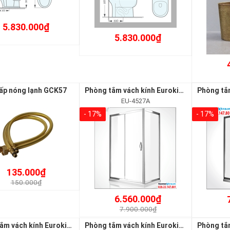
5.830.000₫
5.830.000₫
ấp nóng lạnh GCK57
Phòng tắm vách kính Euroking EU-4527A
EU-4527A
- 17%
- 17%
135.000₫
150.000₫
6.560.000₫
7.900.000₫
Phòng tắm vách kính Euroking EU-4523
Phòng tắm vách kính Euroking EU-4522B