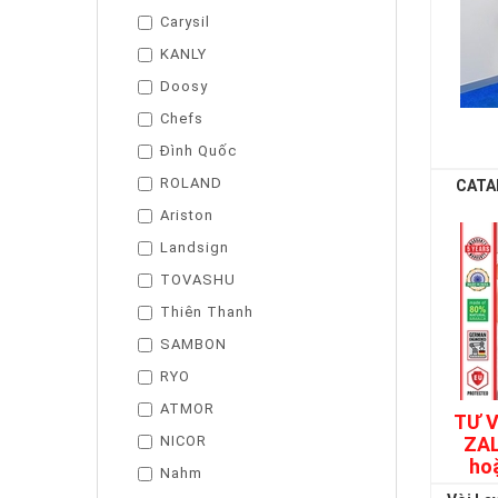
Carysil
KANLY
Doosy
Chefs
Đình Quốc
ROLAND
CATA
Ariston
Landsign
TOVASHU
Thiên Thanh
SAMBON
RYO
ATMOR
TƯ V
NICOR
ZAL
ho
Nahm