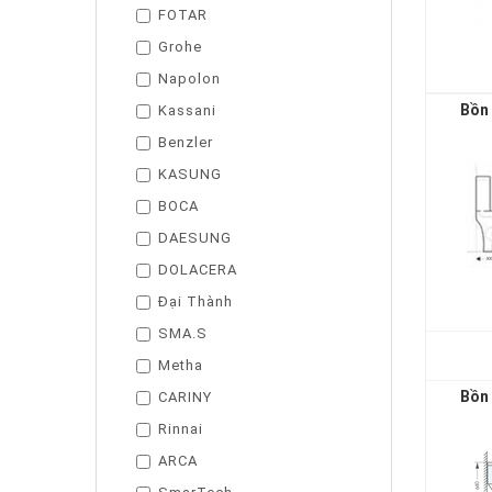
FOTAR
Grohe
Napolon
Bồn 
Kassani
Benzler
KASUNG
BOCA
DAESUNG
DOLACERA
Đại Thành
SMA.S
Metha
Bồn 
CARINY
Rinnai
ARCA