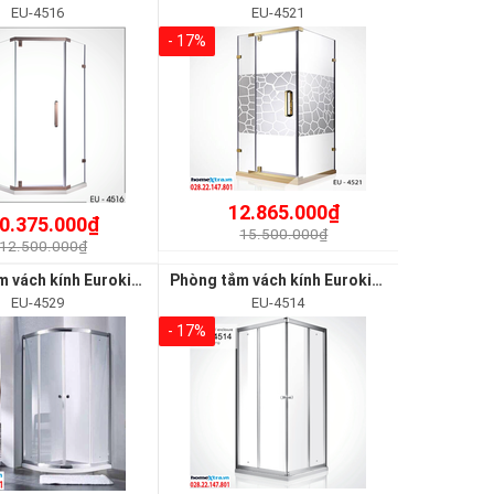
EU-4516
EU-4521
- 17%
12.865.000₫
0.375.000₫
15.500.000₫
12.500.000₫
Phòng tắm vách kính Euroking EU-4529
Phòng tắm vách kính Euroking EU-4514
EU-4529
EU-4514
- 17%