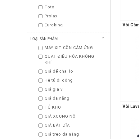
Toto
Prolax
Euroking
LOẠI SẢN PHẨM
MÁY XỊT CỒN CẢM ỨNG
QUẠT ĐIỀU HÒA KHÔNG
KHÍ
Giá để chai lọ
Hệ tủ di động
Giá gia vị
Giá đa năng
TỦ KHO
GIÁ XOONG NỒI
GIÁ BÁT ĐĨA
Giá treo đa năng