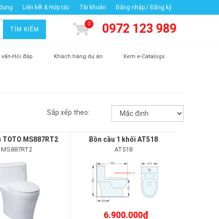
 dụng
Liên kết & Hợp tác
Tài khoản
Đăng nhập / Đăng ký
0
0972 123 989
TÌM KIẾM
 vấn-Hỏi đáp
Khách hàng dự án
Xem e-Catalogs
Sắp xếp theo:
u TOTO MS887RT2
Bồn cầu 1 khối AT518
MS887RT2
AT518
6.900.000₫