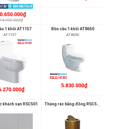
0.650.000₫
14.020.000₫
ầu 1 khối AT1157
Bồn cầu 1 khối AT8650
AT1157
AT8650
5.830.000₫
6.270.000₫
c khách sạn RSC501
Thùng rác bằng đồng RSC504