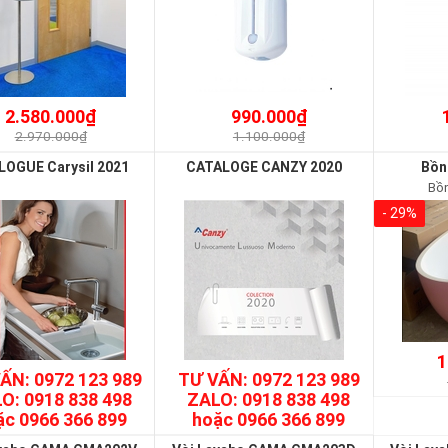
2.580.000₫
990.000₫
2.970.000₫
1.100.000₫
LOGUE Carysil 2021
CATALOGE CANZY 2020
Bồn
Bồ
- 29%
1
ẤN: 0972 123 989
TƯ VẤN: 0972 123 989
O: 0918 838 498
ZALO: 0918 838 498
ặc 0966 366 899
hoặc 0966 366 899