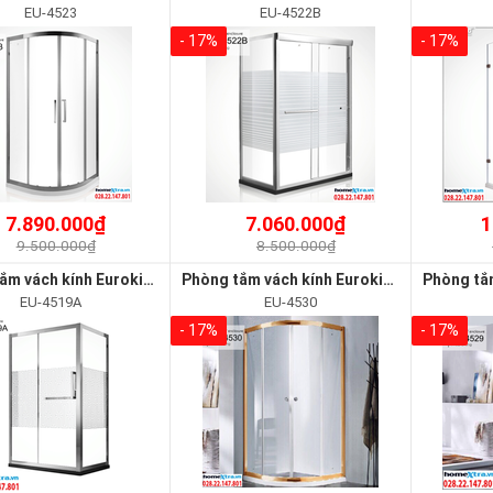
EU-4523
EU-4522B
- 17%
- 17%
7.890.000₫
7.060.000₫
1
9.500.000₫
8.500.000₫
Phòng tắm vách kính Euroking EU-4519A
Phòng tắm vách kính Euroking EU-4530
EU-4519A
EU-4530
- 17%
- 17%