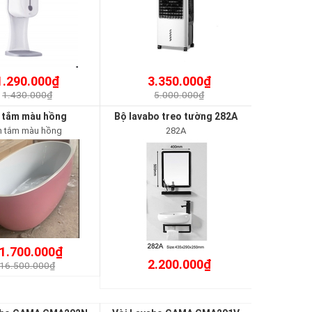
1.290.000₫
3.350.000₫
1.430.000₫
5.000.000₫
 tắm màu hồng
Bộ lavabo treo tường 282A
n tắm màu hồng
282A
1.700.000₫
2.200.000₫
16.500.000₫