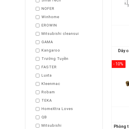
SmarTech
NOFER
Winhome
EROWIN
Mitsubishi cleansui
GAMA
Kangaroo
Dây c
Trường Tuyền
- 10%
FASTER
Luxta
Kleenmac
Robam
TEKA
HomeXtra Loves
QB
Mitsubishi