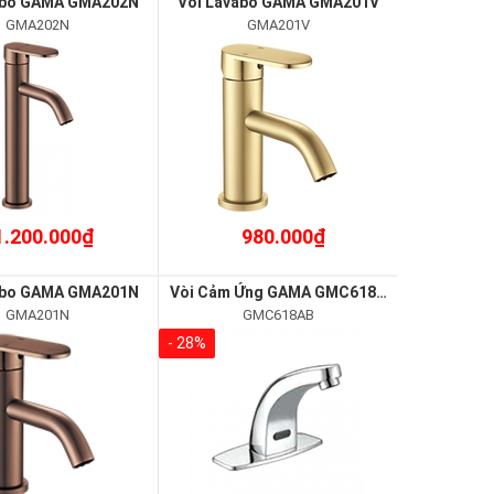
abo GAMA GMA202N
Vòi Lavabo GAMA GMA201V
GMA202N
GMA201V
1.200.000₫
980.000₫
abo GAMA GMA201N
Vòi Cảm Ứng GAMA GMC618AB
GMA201N
GMC618AB
- 28%