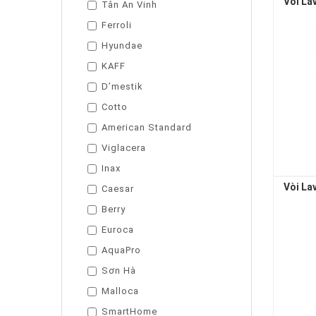
Vòi L
Tân An Vinh
Ferroli
Hyundae
KAFF
D’mestik
Cotto
American Standard
Viglacera
Inax
Vòi L
Caesar
Berry
Euroca
AquaPro
Sơn Hà
Malloca
SmartHome