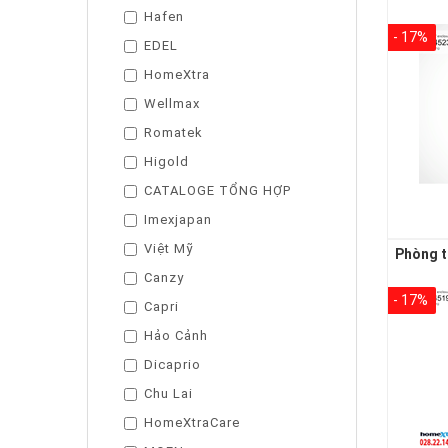
Hafen
- 17%
EDEL
HomeXtra
Wellmax
Romatek
Higold
CATALOGE TỔNG HỢP
Imexjapan
Việt Mỹ
Canzy
- 17%
Capri
Hảo Cảnh
Dicaprio
Chu Lai
HomeXtraCare