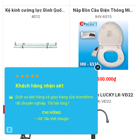
Kệ kính cường lực Đình Quốc 4012
Nắp Bồn Cầu Điện Thông Minh Hyundae Bidet IHV-6515
4012
IHV-6515
5.500.000₫
285.000₫
Khách hàng nhận xét
Vòi rửa chén LUCKY LK-VĐ21
Vòi rửa chén LUCKY LK-VĐ22
Dịch vụ bán hàng và giao hàng của HomeXtra
LK-VĐ21
LK-VĐ22
rất chuyên nghiệp. Tôi hài lòng !
- 25%
- 25%
CHỊ HỒNG
—
GD Tân Việt Design