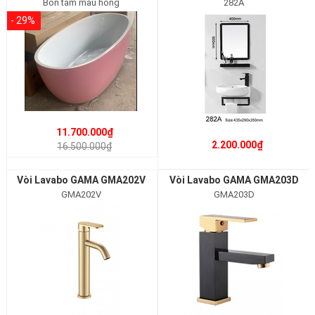
Bồn tắm màu hồng
282A
- 29%
11.700.000₫
2.200.000₫
16.500.000₫
Vòi Lavabo GAMA GMA202V
Vòi Lavabo GAMA GMA203D
GMA202V
GMA203D