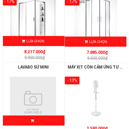
- 17%
- 17%
LỰA CHỌN
LỰA CHỌN
8.217.000₫
7.885.000₫
9.900.000₫
9.500.000₫
LAVABO SỨ MINI
MÁY XỊT CỒN CẢM ỨNG TỰ ĐỘNG ( CHÂN ĐỨNG) - ATMOR – AT110A1
- 13%
2.580.000₫