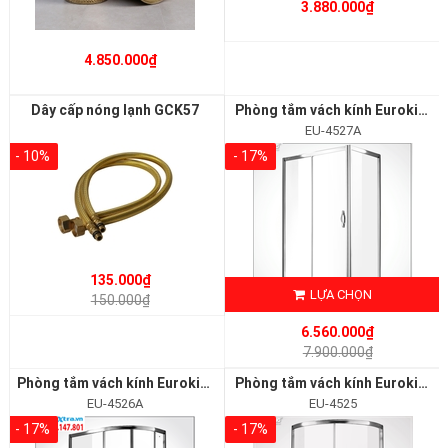
3.880.000₫
4.850.000₫
Dây cấp nóng lạnh GCK57
Phòng tắm vách kính Euroking EU-4527A
EU-4527A
- 10%
- 17%
135.000₫
LỰA CHỌN
150.000₫
6.560.000₫
7.900.000₫
Phòng tắm vách kính Euroking EU-4526A
Phòng tắm vách kính Euroking EU-4525
EU-4526A
EU-4525
- 17%
- 17%