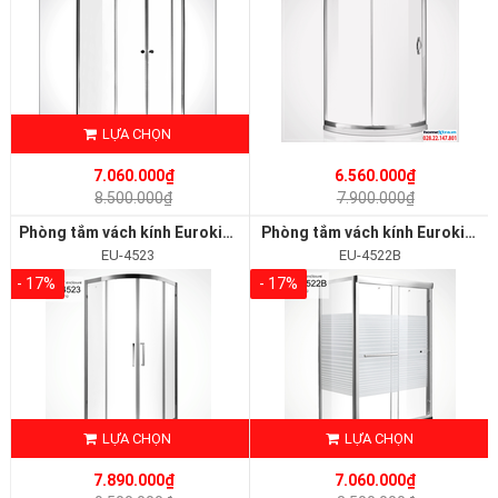
LỰA CHỌN
7.060.000₫
6.560.000₫
8.500.000₫
7.900.000₫
Phòng tắm vách kính Euroking EU-4523
Phòng tắm vách kính Euroking EU-4522B
EU-4523
EU-4522B
- 17%
- 17%
LỰA CHỌN
LỰA CHỌN
7.890.000₫
7.060.000₫